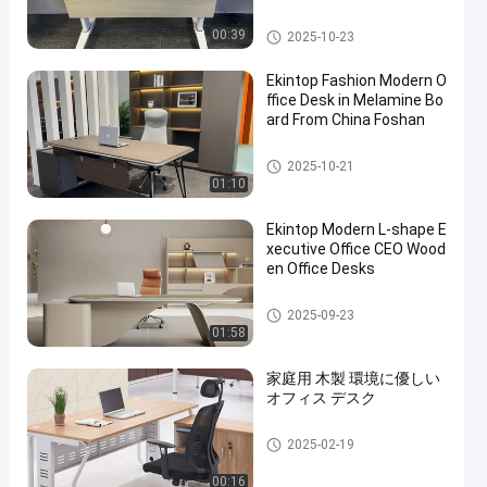
商業事務机
00:39
2025-10-23
Ekintop Fashion Modern O
ffice Desk in Melamine Bo
ard From China Foshan
商業事務机
2025-10-21
01:10
Ekintop Modern L-shape E
xecutive Office CEO Wood
en Office Desks
商業事務机
2025-09-23
01:58
家庭用 木製 環境に優しい
オフィス デスク
商業事務机
2025-02-19
00:16