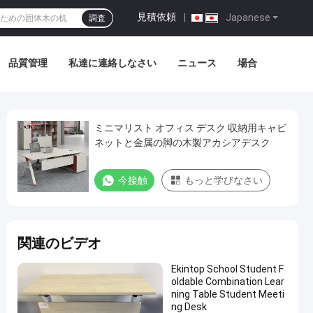
見積依頼
|
Japanese
調査
品質管理
私達に連絡しなさい
ニュース
場合
ミニマリスト オフィス デスク 収納用キャビ
ネットと金属の脚の木製アカシアデスク
今接触
もっと学びなさい
関連のビデオ
Ekintop School Student F
oldable Combination Lear
ning Table Student Meeti
ng Desk