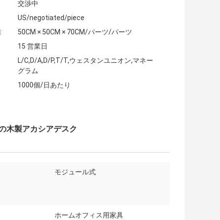
交渉中
US/negotiated/piece
:
50CM × 50CM × 70CM/パーツ/パーツ
15 営業日
L/C,D/A,D/P,T/T,ウェスタンユニオン,マネー
グラム
1000個/日あたり
脚の木製アカシアデスク
モジュール式
ホームオフィス用家具