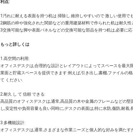
利点:
1汚れに耐える表面を持つ机は 掃除し 維持しやすいので 激しい使用で
2鋼筋の枠や強化された関節などの重用建築材料で作られた机は耐久性
3交換可能な脚や表面パネルなどの交換可能な部品を持つ机は,必要に応
もっと詳しくは
1.
高空間の利用
:
オフィスデスクは,合理的な設計とレイアウトによってスペースを最大
業面と貯蔵スペースを提供できます.例えば,引き出し,書棚,ファイルの格
て ください.
2.
耐久 し て 信頼 できる
:
高品質のオフィスデスクは,通常,高品質の木や金属のフレームなどの堅
し,安定性や負荷容量も良い同時に,デスクの表面は,特に水防,傷防,耐着
3.
多機能設計
:
オフィスデスクは,通常,さまざまな作業ニーズと個人的な好みを満たす