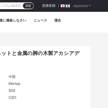
見積依頼
|
Japanese
調査
達に連絡しなさい
ニュース
場合
ビネットと金属の脚の木製アカシアデ
中国
Ekintop
SGS
C301