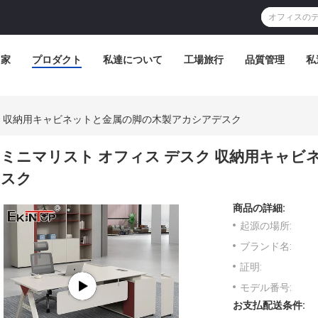
家
プロダクト
私達について
工場旅行
品質管理
私
ク 収納用キャビネットと金属の脚の木製アカシアデスク
ミニマリスト オフィス デスク 収納用キャ
スク
商品の詳細:
起源の場所:
ブランド名:
証明:
モデル番号:
お支払配送条件: