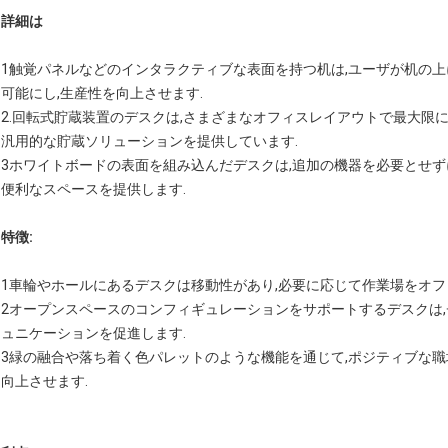
詳細は
1触覚パネルなどのインタラクティブな表面を持つ机は,ユーザが机の
可能にし,生産性を向上させます.
2.回転式貯蔵装置のデスクは,さまざまなオフィスレイアウトで最大限
汎用的な貯蔵ソリューションを提供しています.
3ホワイトボードの表面を組み込んだデスクは,追加の機器を必要とせず
便利なスペースを提供します.
特徴:
1車輪やホールにあるデスクは移動性があり,必要に応じて作業場をオフ
2オープンスペースのコンフィギュレーションをサポートするデスクは
ュニケーションを促進します.
3緑の融合や落ち着く色パレットのような機能を通じて,ポジティブな職
向上させます.