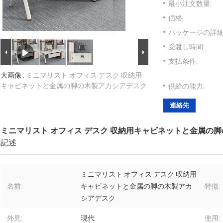
最小注文数量:
価格:
パッケージの詳細
受渡し時間:
支払条件:
大画像 :
ミニマリスト オフィス デスク 収納用
キャビネットと金属の脚の木製アカシアデスク
供給の能力:
連絡先
ミニマリスト オフィス デスク 収納用キャビネットと金属の
記述
ミニマリスト オフィス デスク 収納用
名前:
キャビネットと金属の脚の木製アカ
特徴:
シアデスク
外見:
現代
使用: