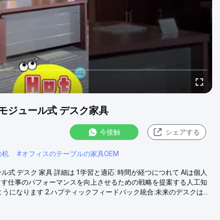
 モジュール式 デスク家具
今接触
シェアする
の机
#
オフィスのテーブルの家具OEM
ル式 デスク 家具 詳細は 1学習と適応: 時間が経つにつれて AIは個人
ます仕事のパフォーマンスを向上させるための戦略を提案する人工知
になります 2.ハプティックフィードバック統合:未来のデスクは...