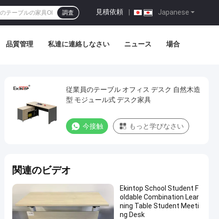
見積依頼
|
Japanese
調査
品質管理
私達に連絡しなさい
ニュース
場合
従業員のテーブル オフィス デスク 自然木造
型 モジュール式 デスク家具
今接触
もっと学びなさい
関連のビデオ
Ekintop School Student F
oldable Combination Lear
ning Table Student Meeti
ng Desk