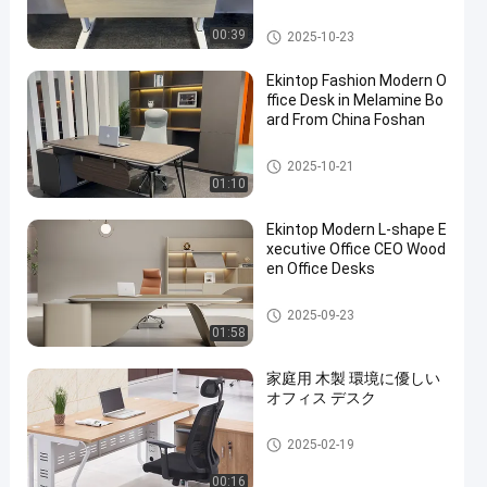
商業事務机
00:39
2025-10-23
Ekintop Fashion Modern O
ffice Desk in Melamine Bo
ard From China Foshan
商業事務机
2025-10-21
01:10
Ekintop Modern L-shape E
xecutive Office CEO Wood
en Office Desks
商業事務机
2025-09-23
01:58
家庭用 木製 環境に優しい
オフィス デスク
商業事務机
2025-02-19
00:16