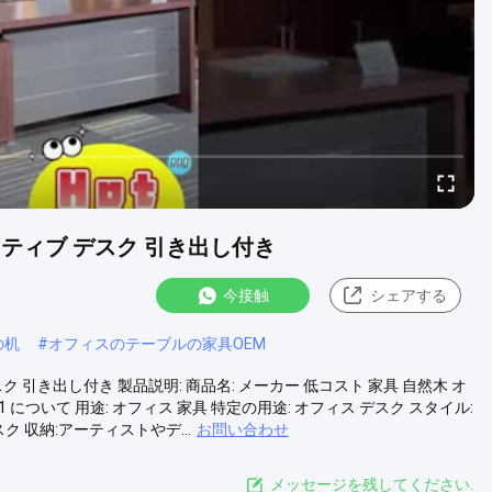
クティブ デスク 引き出し付き
今接触
シェアする
の机
#
オフィスのテーブルの家具OEM
ク 引き出し付き 製品説明: 商品名: メーカー 低コスト 家具 自然木 オ
 について 用途: オフィス 家具 特定の用途: オフィス デスク スタイル:
 収納:アーティストやデ...
お問い合わせ
メッセージを残してください.