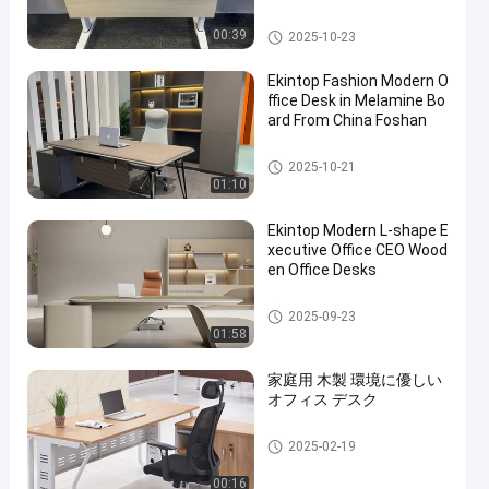
商業事務机
00:39
2025-10-23
Ekintop Fashion Modern O
ffice Desk in Melamine Bo
ard From China Foshan
商業事務机
2025-10-21
01:10
Ekintop Modern L-shape E
xecutive Office CEO Wood
en Office Desks
商業事務机
2025-09-23
01:58
家庭用 木製 環境に優しい
オフィス デスク
商業事務机
2025-02-19
00:16