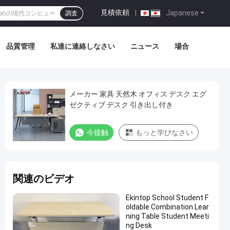
見積依頼
|
Japanese
調査
品質管理
私達に連絡しなさい
ニュース
場合
メーカー 家具 天然木 オフィス デスク エグ
ゼクティブ デスク 引き出し付き
今接触
もっと学びなさい
関連のビデオ
Ekintop School Student F
oldable Combination Lear
ning Table Student Meeti
ng Desk