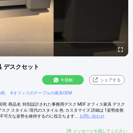
具 デスクセット
今接触
シェアする
の机
#
オフィスのテーブルの家具OEM
明: 商品名: 特別設計された事務用デスク MDF オフィス家具 デスク
 デスク スタイル: 現代のスタイル 色: カスタマイズ 詳細は 1姿勢改善:
可欠な姿勢を維持するのに役立ちます....
お問い合わせ
メッセージを残してください.