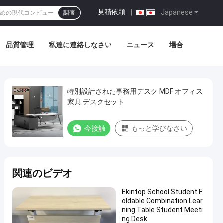
見積依頼
|
Japanese
調査
品質管理
私達に連絡しなさい
ニュース
場合
特別設計された事務用デスク MDF オフィス
家具 デスクセット
今接触
もっと学びなさい
関連のビデオ
Ekintop School Student F
oldable Combination Lear
ning Table Student Meeti
ng Desk