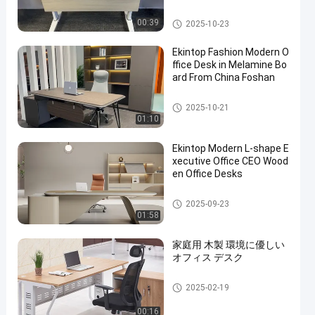
商業事務机
00:39
2025-10-23
Ekintop Fashion Modern O
ffice Desk in Melamine Bo
ard From China Foshan
商業事務机
2025-10-21
01:10
Ekintop Modern L-shape E
xecutive Office CEO Wood
en Office Desks
商業事務机
2025-09-23
01:58
家庭用 木製 環境に優しい
オフィス デスク
商業事務机
2025-02-19
00:16