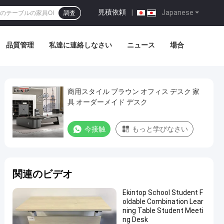
見積依頼
|
Japanese
調査
品質管理
私達に連絡しなさい
ニュース
場合
商用スタイル ブラウン オフィス デスク 家
具 オーダーメイド デスク
今接触
もっと学びなさい
関連のビデオ
Ekintop School Student F
oldable Combination Lear
ning Table Student Meeti
ng Desk