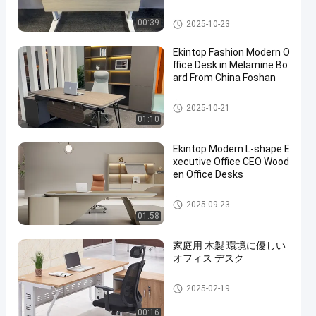
商業事務机
00:39
2025-10-23
Ekintop Fashion Modern O
ffice Desk in Melamine Bo
ard From China Foshan
商業事務机
2025-10-21
01:10
Ekintop Modern L-shape E
xecutive Office CEO Wood
en Office Desks
商業事務机
2025-09-23
01:58
家庭用 木製 環境に優しい
オフィス デスク
商業事務机
2025-02-19
00:16