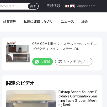
見積依頼
|
Japanese
調査
品質管理
私達に連絡しなさい
ニュース
場合
OEM ODM L形オフィスデスクカシウッドエ
グゼクティブオフィステーブル
今接触
もっと学びなさい
関連のビデオ
Ekintop School Student F
oldable Combination Lear
ning Table Student Meeti
ng Desk