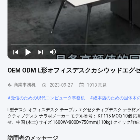
OEM ODM L形オフィスデスクカシウッドエ
商業事務机
2023-09-27
1913 意見
#
受信のための現代コンピュータ事務机
#
総本店のための固体木
L型デスク オフィスデスク テーブル エグゼクティブデスク ナラ材メ
クティブデスク ナラ材メーカー モデル番号： KT115 MOQ 10個 応用：
省、中国 (本土) サイズ 1600W×800D×750mm(110kg) クイック詳細: 
訪問者のメッセージ