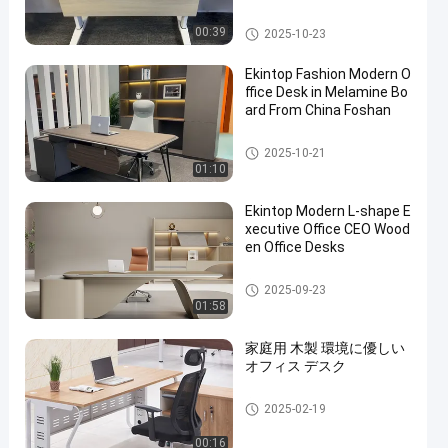
商業事務机
00:39
2025-10-23
Ekintop Fashion Modern O
ffice Desk in Melamine Bo
ard From China Foshan
商業事務机
2025-10-21
01:10
Ekintop Modern L-shape E
xecutive Office CEO Wood
en Office Desks
商業事務机
2025-09-23
01:58
家庭用 木製 環境に優しい
オフィス デスク
商業事務机
2025-02-19
00:16