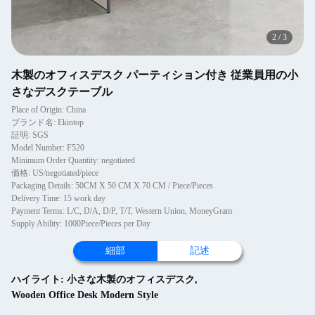
2
/
3
木製のオフィスデスク パーティション付き 従業員用の小
さなデスクテーブル
Place of Origin: China
ブランド名: Ekintop
証明: SGS
Model Number: F520
Minimum Order Quantity: negotiated
価格: US/negotiated/piece
Packaging Details: 50CM X 50 CM X 70 CM / Piece/Pieces
Delivery Time: 15 work day
Payment Terms: L/C, D/A, D/P, T/T, Western Union, MoneyGram
Supply Ability: 1000Piece/Pieces per Day
細部
記述
ハイライト:
小さな木製のオフィスデスク
,
Wooden Office Desk Modern Style