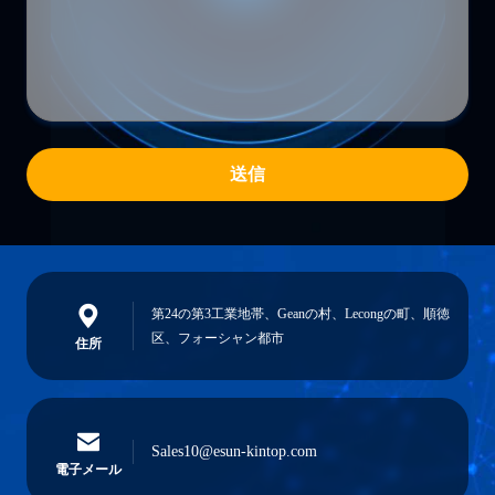
送信
第24の第3工業地帯、Geanの村、Lecongの町、順徳
区、フォーシャン都市
住所
Sales10@esun-kintop.com
電子メール