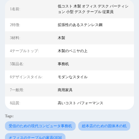
低コスト 木製 オフィス デスク パーティシ
1名前:
ョン 小型 デスク テーブル 従業員
2特徴:
拡張性のあるステンレス鋼
3材料:
木製
4テーブルトップ:
木製のベニヤの上
5製品名:
事務机
6デザインスタイル:
モダンなスタイル
7一般用:
商用家具
8品質:
高いコスト パフォーマンス
Tags:
受信のための現代コンピュータ事務机
総本店のための固体木の机
オフィスのテーブルの家具OEM