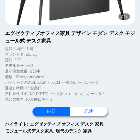
2
/
3
エグゼクティブオフィス家具 デザイン モダン デスク モジ
ュール式 デスク家具
起源の場所: 中国
ブランド名: Ekintop
証明: SGS
モデル番号: 8802
最小注文数量: 交渉中
価格: US/negotiated/piece
パッケージの詳細: 50CM × 50CM × 70CM/パーツ/パーツ
受渡し時間: 15 営業日
支払条件: L/C,D/A,D/P,T/T,ウェスタンユニオン,マネーグラム
供給の能力: 1000個/日あたり
細部
記述
ハイライト:
エグゼクティブ オフィス デスク 家具
,
モジュール式デスク家具
,
現代のデスク 家具