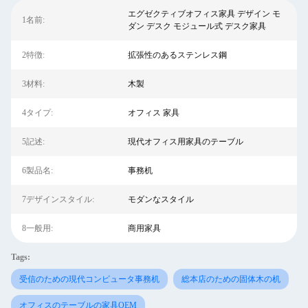
エグゼクティブオフィス家具 デザイン モ
1名前:
ダン デスク モジュール式 デスク家具
2特徴:
拡張性のあるステンレス鋼
3材料:
木製
4タイプ:
オフィス 家具
5記述:
現代オフィス用家具のテーブル
6製品名:
事務机
7デザインスタイル:
モダンなスタイル
8一般用:
商用家具
Tags:
受信のための現代コンピュータ事務机
総本店のための固体木の机
オフィスのテーブルの家具OEM