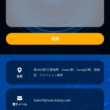
送信
第24の第3工業地帯、Geanの村、Lecongの町、順徳
区、フォーシャン都市
住所
Sales10@esun-kintop.com
電子メール