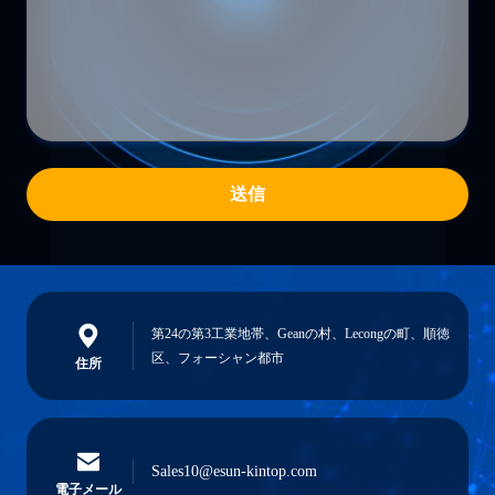
送信
第24の第3工業地帯、Geanの村、Lecongの町、順徳
区、フォーシャン都市
住所
Sales10@esun-kintop.com
電子メール