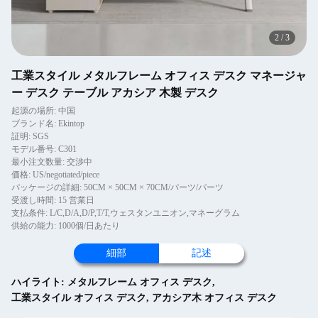
2
/
3
工業スタイル メタルフレーム オフィス デスク マネージャ
ー デスク テーブル アカシア 木製 デスク
起源の場所: 中国
ブランド名: Ekintop
証明: SGS
モデル番号: C301
最小注文数量: 交渉中
価格: US/negotiated/piece
パッケージの詳細: 50CM × 50CM × 70CM/パーツ/パーツ
受渡し時間: 15 営業日
支払条件: L/C,D/A,D/P,T/T,ウェスタンユニオン,マネーグラム
供給の能力: 1000個/日あたり
細部
記述
ハイライト:
メタルフレーム オフィス デスク
,
工業スタイル オフィス デスク
,
アカシア木 オフィス デスク