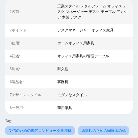
工業スタイル メタルフレーム オフィス デ
1名前:
スク マネージャー デスク テーブル アカシ
ア 木製 デスク
2ポイント:
デスクマネージャー オフィス家具
3使用:
ホームオフィス用家具
4記述:
オフィス用家具の管理テーブル
5利点:
耐久性
6製品名:
事務机
7デザインスタイル:
モダンなスタイル
8一般用:
商用家具
Tags:
受信のための現代コンピュータ事務机
総本店のための固体木の机