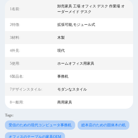
卸売家具 工場 オフィス デスク 作業場 オ
1名前:
ーダーメイド デスク
2特徴:
拡張可能,モジュール式
3材料:
木製
4外見:
現代
5使用:
ホームオフィス用家具
6製品名:
事務机
7デザインスタイル:
モダンなスタイル
8一般用:
商用家具
Tags:
受信のための現代コンピュータ事務机
総本店のための固体木の机
オフィスのテーブルの家具OEM