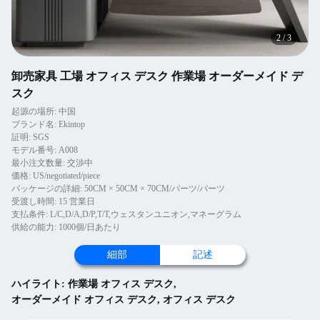
2
/
3
卸売家具 工場 オフィス デスク 作業場 オーダーメイド デ
スク
起源の場所: 中国
ブランド名: Ekintop
証明: SGS
モデル番号: A008
最小注文数量: 交渉中
価格: US/negotiated/piece
パッケージの詳細: 50CM × 50CM × 70CM/パーツ/パーツ
受渡し時間: 15 営業日
支払条件: L/C,D/A,D/P,T/T,ウェスタンユニオン,マネーグラム
供給の能力: 1000個/日あたり
細部
記述
ハイライト:
作業場 オフィス デスク
,
オーダーメイド オフィス デスク
,
オフィス デスク