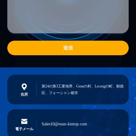
送信
第24の第3工業地帯、Geanの村、Lecongの町、順徳
区、フォーシャン都市
住所
Sales10@esun-kintop.com
電子メール