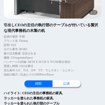
2
/
2
引出しCEOの主任の執行部のテーブルが付いている贅沢
な現代事務机の木製の机
起源の場所: 中国
ブランド名: Ekintop
証明: SGS
モデル番号: BG001
最小注文数量: 交渉される
価格: US/negotiated/piece
パッケージの詳細: 50CM X 50 CM X 70 CM/部分/部分
受渡し時間: 15の仕事日
支払条件: L/C、D/A、D/P、T/T、ウェスタン・ユニオン、
供給の能力: 1日あたりの1000Piece/Pieces
細部
記述
ハイライト:
CEOの主任の事務机の家具
,
ラッカーを塗られた事務机の家具
,
ラッカーを塗られた執行部のテーブル