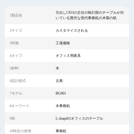
引出しCEOの主任の執行部のテーブルが付
1製品名:
いている贅沢な現代事務机の木製の机
2サイズ:
カスタマイズされる
3特徴:
工場価格
4タイプ:
オフィス用家具
5材料:
木
6設計様式:
古典
7モデル:
BG001
8キーワード:
木事務机
9形:
L-shapdのオフィスのテーブル
10特定の使用:
事務机