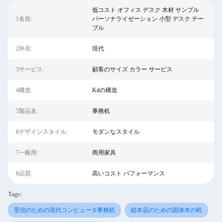
低コスト オフィス デスク 木材 サンプル
1名前:
パーソナライゼーション 小型 デスク テー
ブル
2外見:
現代
3サービス:
顧客のサイズ カラー サービス
4構造:
Kdの構造
5製品名:
事務机
6デザインスタイル:
モダンなスタイル
7一般用:
商用家具
8品質:
高いコスト パフォーマンス
Tags:
受信のための現代コンピュータ事務机
総本店のための固体木の机