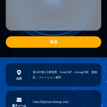
送信
第24の第3工業地帯、Geanの村、Lecongの町、順徳
区、フォーシャン都市
住所
Sales10@esun-kintop.com
電子メール