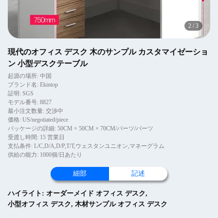
2
/
3
現代のオフィス デスク 木のサンプル カスタマイゼーショ
ン 小型デスクテーブル
起源の場所: 中国
ブランド名: Ekintop
証明: SGS
モデル番号: 8827
最小注文数量: 交渉中
価格: US/negotiated/piece
パッケージの詳細: 50CM × 50CM × 70CM/パーツ/パーツ
受渡し時間: 15 営業日
支払条件: L/C,D/A,D/P,T/T,ウェスタンユニオン,マネーグラム
供給の能力: 1000個/日あたり
細部
記述
ハイライト:
オーダーメイド オフィス デスク
,
小型オフィス デスク
,
木材サンプル オフィス デスク