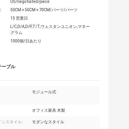
US/negotiated/piece
:
50CM × 50CM × 70CM/パーツ/パーツ
15 営業日
L/C,D/A,D/P,T/T,ウェスタンユニオン,マネー
グラム
1000個/日あたり
 テーブル
モジュール式
オフィス家具 木製
インスタイル:
モダンなスタイル