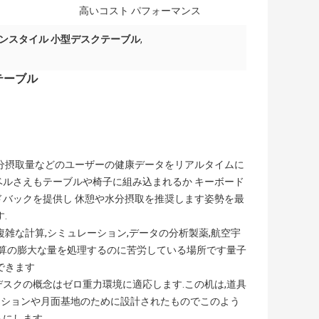
高いコスト パフォーマンス
ンスタイル 小型デスクテーブル
,
 テーブル
,水分摂取量などのユーザーの健康データをリアルタイムに
ベルさえもテーブルや椅子に組み込まれるか キーボード
ドバックを提供し 休憩や水分摂取を推奨します姿勢を最
.
複雑な計算,シミュレーション,データの分析製薬,航空宇
計算の膨大な量を処理するのに苦労している場所です量子
できます
デスクの概念はゼロ重力環境に適応します.この机は,道具
ーションや月面基地のために設計されたものでこのよう
にします.