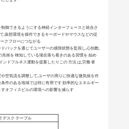
スを制御できるようにする神経インターフェースと統合さ
用して,仮想環境を操作できるキーボードやマウスなどの従
ークフローにつながる.
ードバックを通じてユーザーの感情状態を監視し,心拍数,
の兆候を 検知している場合落ち着きのある習慣を 始め
ンドフルネス運動を提案したりこの 方法 は,労働 者
温度や空気流を調整して,ユーザの周りに快適な微気候を作
象条件のある地域では特に有用です.効率的なエネルギー
ますオフィスビルの環境への影響を減らす
型 デスク テーブル