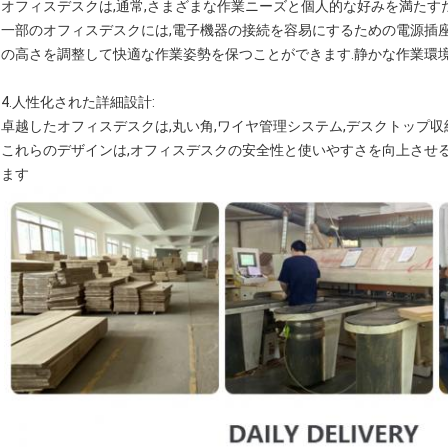
オフィスデスクは,通常,さまざまな作業ニーズと個人的な好みを満たす
一部のオフィスデスクには,電子機器の接続を容易にするための電源插
の高さを調整して快適な作業姿勢を保つことができます.静かな作業環
4.
人性化された詳細設計
:
卓越したオフィスデスクは,丸い角,ワイヤ管理システム,デスクトップ収
これらのデザインは,オフィスデスクの安全性と使いやすさを向上させ
ます