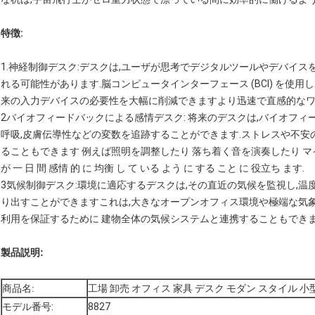
特徴:
1.神経制御デスク:デスクは,ユーザが思考でデジタルツールやデバイ
れる可能性があります.脳コンピュータインターフェース (BCI) を使
来の入力デバイスの必要性を大幅に削減できますより迅速で直感的なワ
2バイオフィードバックによる感情デスク: 将来のデスクは,バイオフィ
呼吸,皮膚伝導性などの変数を追跡することができます.ストレスや不安
ることもできます 例えば照明を調整したり 落ち着く音を演奏したり マイ
が 一 日 間 感情 的 に 均衡 し て いる よう に する こと に 役立ち ます.
3気候制御デスク:環境に適応するデスクは,その直近の気候を監視し,
り出すことができますこれは,大きなオープンオフィス環境や極端な気
利用を保証するために 建物全体の気候システムと連携することもでき
製品説明:
商品名:
工場 卸売 オフィス 家具 デスク モダン スタイル 小
モデル番号:
8827