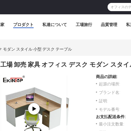
家
プロダクト
私達について
工場旅行
品質管理
私
ク モダン スタイル 小型 デスク テーブル
工場 卸売 家具 オフィス デスク モダン スタイ
商品の詳細:
起源の場所:
ブランド名:
証明:
モデル番号:
お支払配送条件:
最小注文数量: