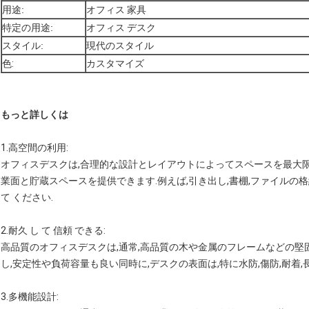
用途:
オフィス 家具
特定の用途:
オフィス デスク
スタイル:
現代のスタイル
色:
カスタマイズ
もっと詳しくは
1.
高空間の利用
:
オフィスデスクは,合理的な設計とレイアウトによってスペースを最大
業面と貯蔵スペースを提供できます.例えば,引き出し,書棚,ファイルの格
て ください.
2.
耐久 し て 信頼 できる
:
高品質のオフィスデスクは,通常,高品質の木や金属のフレームなどの堅
し,安定性や負荷容量も良い同時に,デスクの表面は,特に水防,傷防,耐着
3.
多機能設計
: