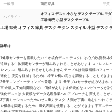
一般用:
商用家具
品質:
オフィス デスク 小さな デスク テーブル
,
モダ
ハイライト:
工場 卸売 小型 デスク テーブル
工場 卸売 オフィス 家具 デスク モダン スタイル 小型 デスク
詳細は
1健康センサーを搭載したバイオ統合デスク:デスクには,心拍数,姿勢
追跡する生体測定センサーが組み込まれることがあります.ストレスレ
やマウスに組み込まれるかもしれません テーブルは健康指標のフィー
適化し 疲労を軽減するために 椅子や机の高さを調整することもできます
2量子コンピューティングの登場により, 量子プロセッサが組み込まれ, 
宙,金融,人工知能開発などに 価値があります伝統的なコンピュータが
強化デスクは 大規模なデータ処理作業へのアプローチを 変えることが
3宇宙ミッションのためのゼロ重力デスク: 人類が宇宙に進むにつれて,
や機器を固定するために磁気表面を使用することができます宇宙ステ
な机は,宇宙飛行士がゼロ重力状態で漂っている間に効率的に働けるよう