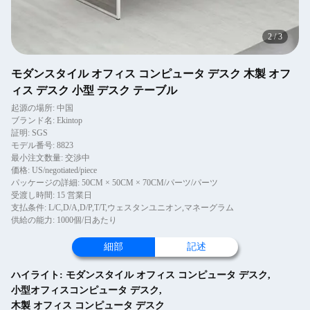
2
/
3
モダンスタイル オフィス コンピュータ デスク 木製 オフ
ィス デスク 小型 デスク テーブル
起源の場所: 中国
ブランド名: Ekintop
証明: SGS
モデル番号: 8823
最小注文数量: 交渉中
価格: US/negotiated/piece
パッケージの詳細: 50CM × 50CM × 70CM/パーツ/パーツ
受渡し時間: 15 営業日
支払条件: L/C,D/A,D/P,T/T,ウェスタンユニオン,マネーグラム
供給の能力: 1000個/日あたり
細部
記述
ハイライト:
モダンスタイル オフィス コンピュータ デスク
,
小型オフィスコンピュータ デスク
,
木製 オフィス コンピュータ デスク