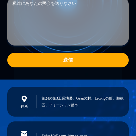
送信
第24の第3工業地帯、Geanの村、Lecongの町、順徳
区、フォーシャン都市
住所