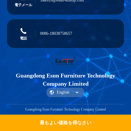
Sales10@esun-kintop.com
電子メール
0086-18038758657
電話
Guangdong Esun Furniture Technology
Company Limited
Guangdong Esun Furniture Technology Company Limited
最もよい価格を得なさい
見積もりを取得