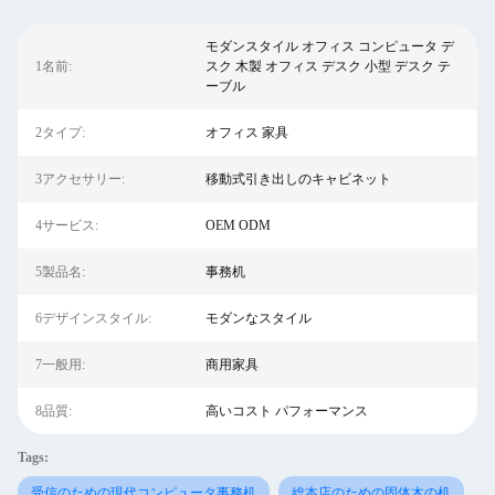
モダンスタイル オフィス コンピュータ デ
1名前:
スク 木製 オフィス デスク 小型 デスク テ
ーブル
2タイプ:
オフィス 家具
3アクセサリー:
移動式引き出しのキャビネット
4サービス:
OEM ODM
5製品名:
事務机
6デザインスタイル:
モダンなスタイル
7一般用:
商用家具
8品質:
高いコスト パフォーマンス
Tags:
受信のための現代コンピュータ事務机
総本店のための固体木の机