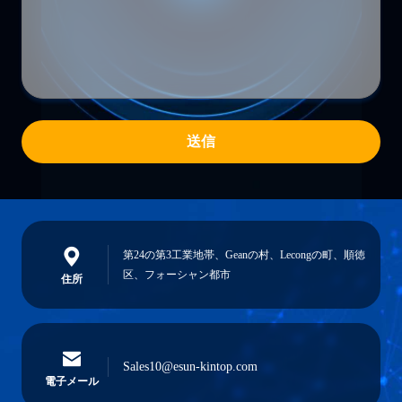
送信
第24の第3工業地帯、Geanの村、Lecongの町、順徳
区、フォーシャン都市
住所
Sales10@esun-kintop.com
電子メール