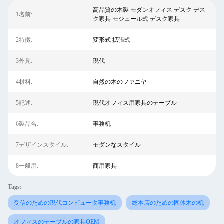
高品質の木製 モダンオフィス デスク デス
1名前:
ク家具 モジュール式 デスク家具
2特徴:
変形式 拡張式
3外見:
現代
4材料:
自然の木のファニヤ
5記述:
現代オフィス用家具のテーブル
6製品名:
事務机
7デザインスタイル:
モダンなスタイル
8一般用:
商用家具
Tags:
受信のための現代コンピュータ事務机
総本店のための固体木の机
オフィスのテーブルの家具OEM