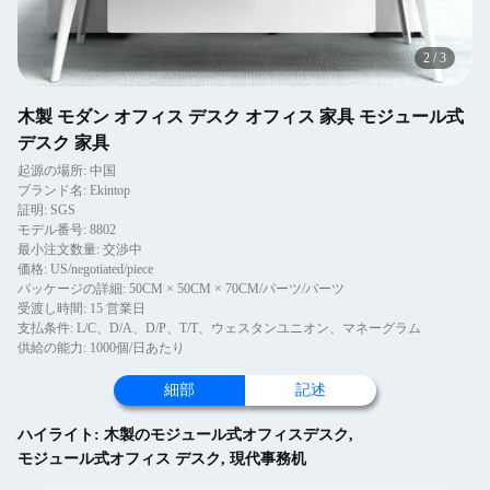
2
/
3
木製 モダン オフィス デスク オフィス 家具 モジュール式
デスク 家具
起源の場所: 中国
ブランド名: Ekintop
証明: SGS
モデル番号: 8802
最小注文数量: 交渉中
価格: US/negotiated/piece
パッケージの詳細: 50CM × 50CM × 70CM/パーツ/パーツ
受渡し時間: 15 営業日
支払条件: L/C、D/A、D/P、T/T、ウェスタンユニオン、マネーグラム
供給の能力: 1000個/日あたり
細部
記述
ハイライト:
木製のモジュール式オフィスデスク
,
モジュール式オフィス デスク
,
現代事務机