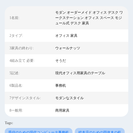
モダン オーダーメイド オフィス デスク ワ
1名前:
ークステーション オフィス スペース モジ
ュール式 デスク 家具
2タイプ:
オフィス 家具
3家具の終わり:
ウォールナッツ
4組み立て 必要:
そうだ
5記述:
現代オフィス用家具のテーブル
6製品名:
事務机
7デザインスタイル:
モダンなスタイル
8一般用:
商用家具
Tags:
受信のための現代コンピュータ事務机
総本店のための固体木の机