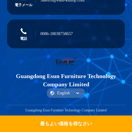
Sales10@esun-kintop.com
電子メール
0086-18038758657
電話
Guangdong Esun Furniture Technology
Company Limited
Guangdong Esun Furniture Technology Company Limited
最もよい価格を得なさい
見積もりを取得