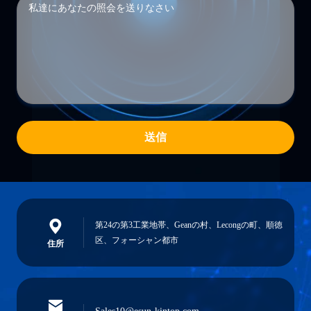
送信
第24の第3工業地帯、Geanの村、Lecongの町、順徳
区、フォーシャン都市
住所