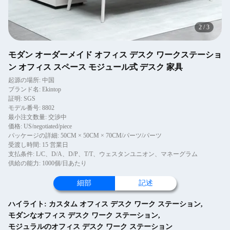
2
/
3
モダン オーダーメイド オフィス デスク ワークステーショ
ン オフィス スペース モジュール式 デスク 家具
起源の場所: 中国
ブランド名: Ekintop
証明: SGS
モデル番号: 8802
最小注文数量: 交渉中
価格: US/negotiated/piece
パッケージの詳細: 50CM × 50CM × 70CM/パーツ/パーツ
受渡し時間: 15 営業日
支払条件: L/C、D/A、D/P、T/T、ウェスタンユニオン、マネーグラム
供給の能力: 1000個/日あたり
細部
記述
ハイライト:
カスタム オフィス デスク ワーク ステーション
,
モダンなオフィス デスク ワーク ステーション
,
モジュラルのオフィス デスク ワーク ステーション