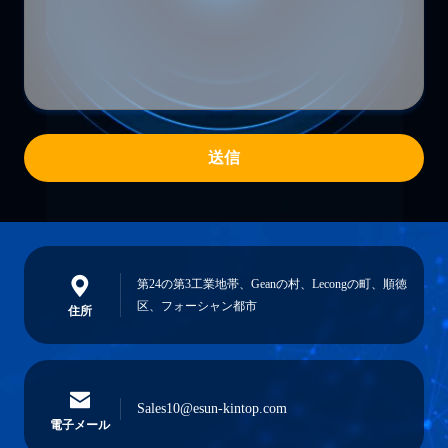
送信
第24の第3工業地帯、Geanの村、Lecongの町、順徳
区、フォーシャン都市
住所
Sales10@esun-kintop.com
電子メール