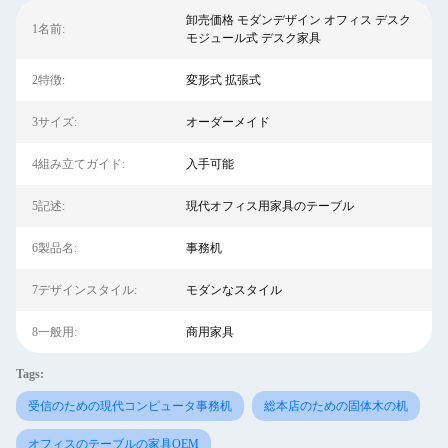
卸売価格 モダンデザイン オフィス デスク
1名前:
モジュール式 デスク家具
2特徴:
変形式 拡張式
3サイズ:
オーダーメイド
4組み立てガイド:
入手可能
5記述:
現代オフィス用家具のテーブル
6製品名:
事務机
7デザインスタイル:
モダンなスタイル
8一般用:
商用家具
Tags:
受信のための現代コンピュータ事務机
総本店のための固体木の机
オフィスのテーブルの家具OEM