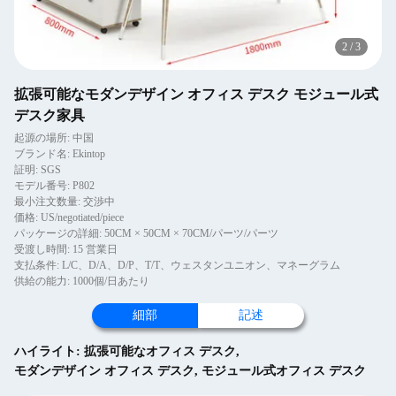
2
/
3
拡張可能なモダンデザイン オフィス デスク モジュール式
デスク家具
起源の場所: 中国
ブランド名: Ekintop
証明: SGS
モデル番号: P802
最小注文数量: 交渉中
価格: US/negotiated/piece
パッケージの詳細: 50CM × 50CM × 70CM/パーツ/パーツ
受渡し時間: 15 営業日
支払条件: L/C、D/A、D/P、T/T、ウェスタンユニオン、マネーグラム
供給の能力: 1000個/日あたり
細部
記述
ハイライト:
拡張可能なオフィス デスク
,
モダンデザイン オフィス デスク
,
モジュール式オフィス デスク