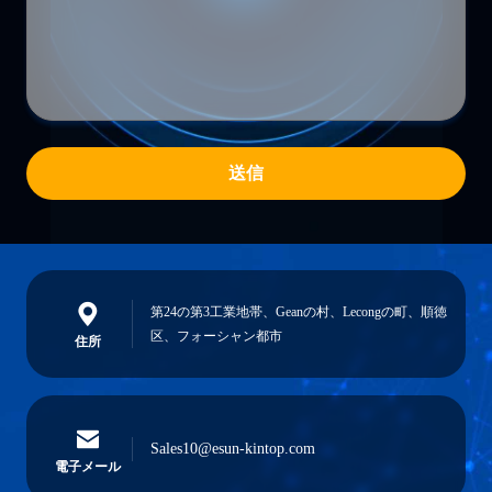
送信
第24の第3工業地帯、Geanの村、Lecongの町、順徳
区、フォーシャン都市
住所
Sales10@esun-kintop.com
電子メール