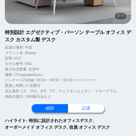
2
/
3
特別設計 エグゼクティブ・パーソン テーブル オフィス デ
スク カスタム製 デスク
起源の場所: 中国
ブランド名: Ekintop
証明: SGS
モデル番号: P802
最小注文数量: 交渉中
価格: US/negotiated/piece
パッケージの詳細: 50CM × 50CM × 70CM/パーツ/パーツ
受渡し時間: 15 営業日
支払条件: L/C、D/A、D/P、T/T、ウェスタンユニオン、マネーグラム
供給の能力: 1000個/日あたり
細部
記述
ハイライト:
特別に設計されたオフィスデスク
,
オーダーメイド オフィス デスク
,
役員 オフィス デスク