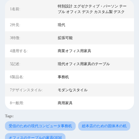
特別設計 エグゼクティブ・パーソン テー
1名前:
ブル オフィス デスク カスタム製 デスク
2外見:
現代
3特徴:
拡張可能
4適用する:
商業オフィス用家具
5記述:
現代オフィス用家具のテーブル
6製品名:
事務机
7デザインスタイル:
モダンなスタイル
8一般用:
商用家具
Tags:
受信のための現代コンピュータ事務机
総本店のための固体木の机
オフィスのテーブルの家具OEM