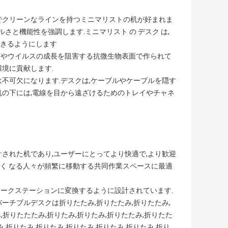
ムでクリーンなラインを持つミニマリストの机が好まれま
さと機能性を強調します.ミニマリスト の デスク は,
中できるようにします
菌やウイルスの成長を阻害する抗微生物表面で作られて
境に貢献します.
は不可欠になります.デスクは,ケーブルやケーブルを隠す
机の下には,電線を目から遠ざけるためのトレイやチャネ
計された机であり,ユーザーにとってより快適で,より歓迎
 少なく なる人々が頻繁に移動する共同作業スペースに最適
ワークステーションに変換するように設計されています.
ーチブルデスクは折りたたみ,折りたたみ,折りたたみ,
,折りたたたみ,折りたみ,折りたみ,折りたたみ,折りたた
み,折りたみ,折りたみ,折りたみ,折りたみ,折りたみ,折り