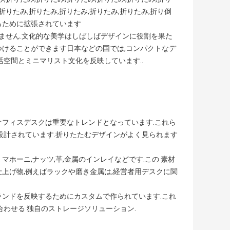
,折りたみ,折りたみ,折りたみ,折りたみ,折りたみ,折り倒
るために拡張されています
りません.文化的な美学はしばしばデザインに役割を果た
つけることができます日本などの国では,コンパクトなデ
活空間とミニマリスト文化を反映しています..
ムオフィスデスクは重要なトレンドとなっています.これら
設計されています.折りたたむデザインがよく見られます
マホーニ,ナッツ,革,金属のインレイなどです.この 素材
.高級な仕上げ物,例えばラックや磨き金属は,経営者用デスクに関
ブランドを反映するためにカスタムで作られています.これ
合わせる 独自のストレージソリューション.