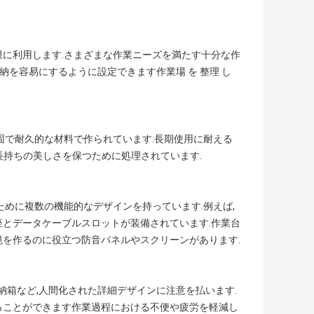
限に利用します.さまざまな作業ニーズを満たす十分な作
納を容易にするように設定できます作業場 を 整理 し
固で耐久的な材料で作られています.長期使用に耐える
,長持ちの美しさを保つために処理されています.
ために複数の機能的なデザインを持っています.例えば,
座とデータケーブルスロットが装備されています.作業台
境を作るのに役立つ防音パネルやスクリーンがあります.
納箱など,人間化された詳細デザインに注意を払います.
ることができます作業過程における不便や疲労を軽減し