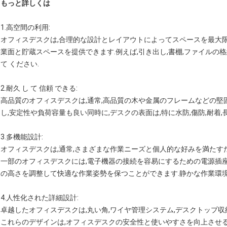
もっと詳しくは
1.
高空間の利用
:
オフィスデスクは,合理的な設計とレイアウトによってスペースを最大
業面と貯蔵スペースを提供できます.例えば,引き出し,書棚,ファイルの格
て ください.
2.
耐久 し て 信頼 できる
:
高品質のオフィスデスクは,通常,高品質の木や金属のフレームなどの堅
し,安定性や負荷容量も良い同時に,デスクの表面は,特に水防,傷防,耐着
3.
多機能設計
:
オフィスデスクは,通常,さまざまな作業ニーズと個人的な好みを満たす
一部のオフィスデスクには,電子機器の接続を容易にするための電源插
の高さを調整して快適な作業姿勢を保つことができます.静かな作業環
4.
人性化された詳細設計
:
卓越したオフィスデスクは,丸い角,ワイヤ管理システム,デスクトップ収
これらのデザインは,オフィスデスクの安全性と使いやすさを向上させ