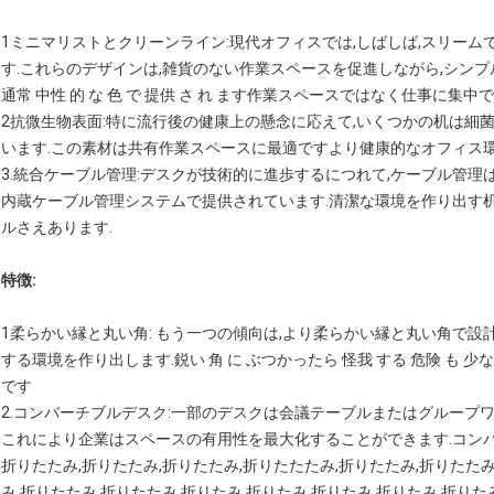
1ミニマリストとクリーンライン:現代オフィスでは,しばしば,スリー
す.これらのデザインは,雑貨のない作業スペースを促進しながら,シンプル
通常 中性 的 な 色 で 提供 さ れ ます作業スペースではなく仕事に集
2抗微生物表面:特に流行後の健康上の懸念に応えて,いくつかの机は細
います.この素材は共有作業スペースに最適ですより健康的なオフィス環
3.統合ケーブル管理:デスクが技術的に進歩するにつれて,ケーブル管理
内蔵ケーブル管理システムで提供されています.清潔な環境を作り出す
ルさえあります.
特徴:
1柔らかい縁と丸い角: もう一つの傾向は,より柔らかい縁と丸い角で設
する環境を作り出します.鋭い 角 に ぶつかったら 怪我 する 危険 も
です
2.コンバーチブルデスク:一部のデスクは会議テーブルまたはグループ
これにより企業はスペースの有用性を最大化することができます.コンバ
折りたたみ,折りたたみ,折りたたみ,折りたたたみ,折りたたみ,折りたたみ
み,折りたたみ,折りたたみ,折りたみ,折りたみ,折りたみ,折りたみ,折りた