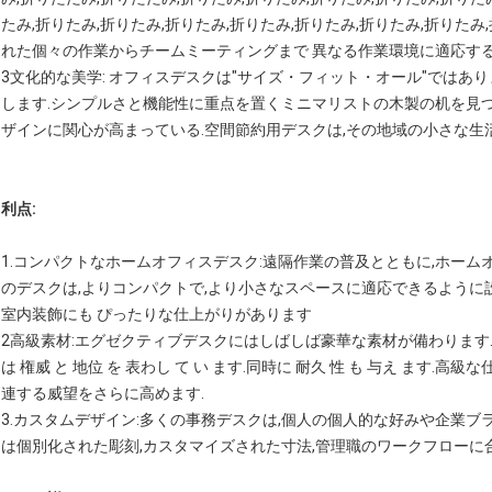
たみ,折りたみ,折りたみ,折りたみ,折りたみ,折りたみ,折りたみ,折りたみ
れた個々の作業からチームミーティングまで 異なる作業環境に適応す
3文化的な美学: オフィスデスクは"サイズ・フィット・オール"ではあ
します.シンプルさと機能性に重点を置くミニマリストの木製の机を見
ザインに関心が高まっている.空間節約用デスクは,その地域の小さな生
利点:
1.コンパクトなホームオフィスデスク:遠隔作業の普及とともに,ホー
のデスクは,よりコンパクトで,より小さなスペースに適応できるように
室内装飾にも ぴったりな仕上がりがあります
2高級素材:エグゼクティブデスクにはしばしば豪華な素材が備わります. 
は 権威 と 地位 を 表わし て い ます.同時に 耐久 性 も 与え ます
連する威望をさらに高めます.
3.カスタムデザイン:多くの事務デスクは,個人の個人的な好みや企業
は個別化された彫刻,カスタマイズされた寸法,管理職のワークフローに