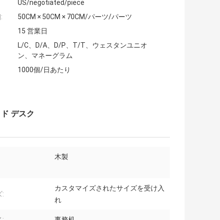
US/negotiated/piece
:
50CM × 50CM × 70CM/パーツ/パーツ
15 営業日
L/C、D/A、D/P、T/T、ウェスタンユニオ
ン、マネーグラム
1000個/日あたり
ド デスク
木製
カスタマイズされたサイズを受け入
:
れ
:
事務机