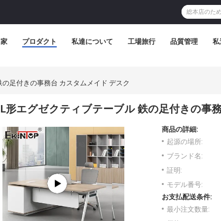
家
プロダクト
私達について
工場旅行
品質管理
私
鉄の足付きの事務台 カスタムメイド デスク
L形エグゼクティブテーブル 鉄の足付きの事務
商品の詳細:
起源の場所:
ブランド名:
証明:
モデル番号:
お支払配送条件:
最小注文数量: