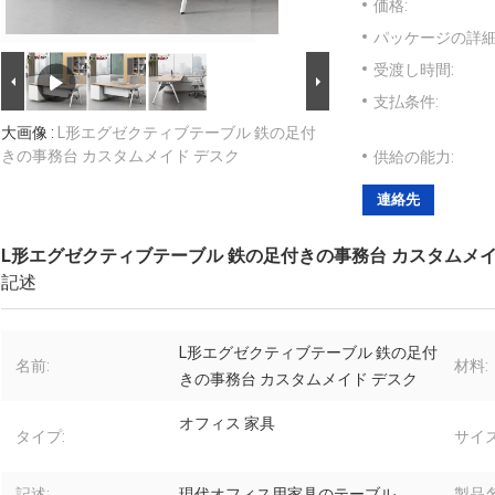
価格:
パッケージの詳細
受渡し時間:
支払条件:
大画像 :
L形エグゼクティブテーブル 鉄の足付
きの事務台 カスタムメイド デスク
供給の能力:
連絡先
L形エグゼクティブテーブル 鉄の足付きの事務台 カスタムメイ
記述
L形エグゼクティブテーブル 鉄の足付
名前:
材料:
きの事務台 カスタムメイド デスク
オフィス 家具
タイプ:
サイズ
記述:
現代オフィス用家具のテーブル
製品名