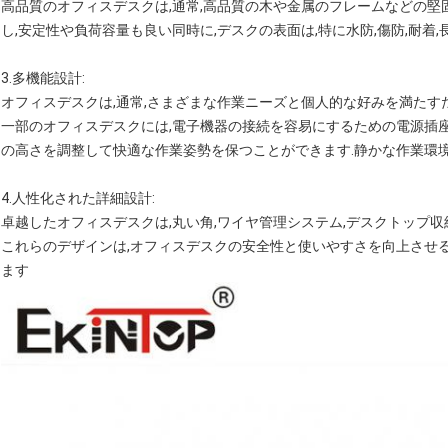
高品質のオフィスデスクは,通常,高品質の木や金属のフレームなどの堅
し,安定性や負荷容量も良い同時に,デスクの表面は,特に水防,傷防,耐着
3.
多機能設計
:
オフィスデスクは,通常,さまざまな作業ニーズと個人的な好みを満たす
一部のオフィスデスクには,電子機器の接続を容易にするための電源插
の高さを調整して快適な作業姿勢を保つことができます.静かな作業環
4.
人性化された詳細設計
:
卓越したオフィスデスクは,丸い角,ワイヤ管理システム,デスクトップ収
これらのデザインは,オフィスデスクの安全性と使いやすさを向上させ
ます