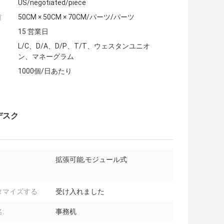
US/negotiated/piece
:
50CM × 50CM × 70CM/パーツ/パーツ
15 営業日
L/C、D/A、D/P、T/T、ウェスタンユニオ
ン、マネーグラム
1000個/日あたり
デスク
拡張可能,モジュール式
タマイズする:
受け入れました
:
事務机