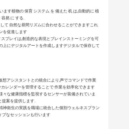
植物の 保育 システム を 備えた 机 は,自動的に 植
 容易 に する.
整して 自然な昼間リズムに合わせることができますこれ
ーンを促進します
ディスプレイは,創造的な表現とブレインストーミングを可
机の上にデジタルアートを作成しますデジタルで保存して
Siri などの仮想アシスタントとの統合により,声でコマンドで作業
かカレンダーを管理することで 作業を効率化できます
どの様々な健康指標を監視するセンサーが装備されていま
と提案を提供します.
ス,精神衛生の実践を職場に統合した個別ウェルネスプラン
ィブなセッションも行います