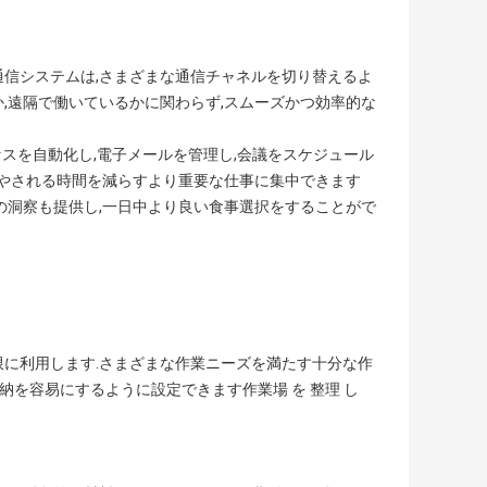
の通信システムは,さまざまな通信チャネルを切り替えるよ
,遠隔で働いているかに関わらず,スムーズかつ効率的な
セスを自動化し,電子メールを管理し,会議をスケジュール
費やされる時間を減らすより重要な仕事に集中できます
スの洞察も提供し,一日中より良い食事選択をすることがで
限に利用します.さまざまな作業ニーズを満たす十分な作
納を容易にするように設定できます作業場 を 整理 し