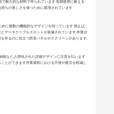
固で耐久的な材料で作られています.長期使用に耐える
,長持ちの美しさを保つために処理されています.
ために複数の機能的なデザインを持っています.例えば,
座とデータケーブルスロットが装備されています.作業台
境を作るのに役立つ防音パネルやスクリーンがあります.
納箱など,人間化された詳細デザインに注意を払います.
ることができます作業過程における不便や疲労を軽減し