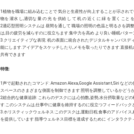
1植物を職場に組み込むことで 気分と生産性が向上することが示されています
物を 灌水 し,適切な 量 の 光 を 供給 し て 机 の 近く に 緑 を 置く こと を
2適応型照明システムは 昼間を通して 職場の照明の色温と明るさを調
は,目の疲労を減らすのに役立ちます.集中力を高め より良い睡眠パタ
3.クリエイティブな表現: 机の表面に統合されたデジタルキャンバス
能にします.アイデアをスケッチしたり,メモを取ったりできます.直接
共有できます
特徴:
1声で起動されたコマンド: Amazon Alexa,Google Assistant,
スペースのさまざまな側面を制御できます.照明を調整しているかどう
2総合的な健康追跡: これらのデスクには,心拍数,姿勢,水分摂取量な
す.このシステムは,仕事中に健康を維持するのに役立つフィードバック
3.ホリスティックウェルネス:このデスクは,運動日程,食事のアドバイ
を提供しています.指導ウェルネス目標を達成するために インタラクテ