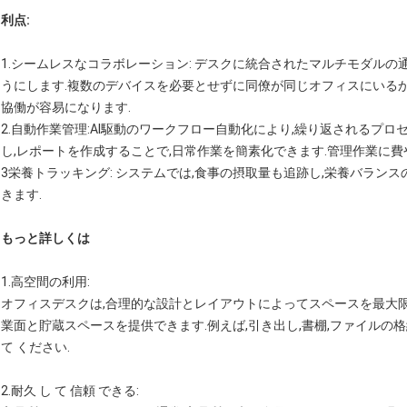
利点:
1.シームレスなコラボレーション: デスクに統合されたマルチモダル
うにします.複数のデバイスを必要とせずに同僚が同じオフィスにいるか
協働が容易になります.
2.自動作業管理:AI駆動のワークフロー自動化により,繰り返されるプロ
し,レポートを作成することで,日常作業を簡素化できます.管理作業に
3栄養トラッキング: システムでは,食事の摂取量も追跡し,栄養バラン
きます.
もっと詳しくは
1.
高空間の利用
:
オフィスデスクは,合理的な設計とレイアウトによってスペースを最大
業面と貯蔵スペースを提供できます.例えば,引き出し,書棚,ファイルの格
て ください.
2.
耐久 し て 信頼 できる
: