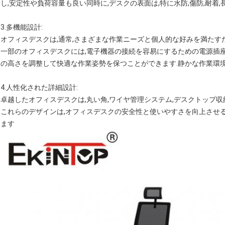
し,安定性や負荷容量も良い同時に,デスクの表面は,特に水防,傷防,耐着
3.
多機能設計
:
オフィスデスクは,通常,さまざまな作業ニーズと個人的な好みを満たす
一部のオフィスデスクには,電子機器の接続を容易にするための電源插
の高さを調整して快適な作業姿勢を保つことができます.静かな作業環
4.
人性化された詳細設計
:
卓越したオフィスデスクは,丸い角,ワイヤ管理システム,デスクトップ収
これらのデザインは,オフィスデスクの安全性と使いやすさを向上させ
ます