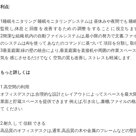
利点:
1睡眠モニタリング 睡眠モニタリングシステムは 昼休みや夜間でも 睡眠の
監視 し,休息 と 回復 を 改善 する ため の 調整 を する こと に 役立ち ま
2簡潔な組織:机内の自動ファイルシステムは,最小限の努力で文書,ファ
のシステムはAIを使って あなたのコマンドに基づいて 項目を分類し 
3垂直庭園:緑の壁の統合により,垂直庭園を直接机や周囲の作業スペー
気を 感じさせるだけでなく 空気の質も改善し ストレスも軽減します.
もっと詳しくは
1.
高空間の利用
:
オフィスデスクは,合理的な設計とレイアウトによってスペースを最大
業面と貯蔵スペースを提供できます.例えば,引き出し,書棚,ファイルの格
て ください.
2.
耐久 し て 信頼 できる
:
高品質のオフィスデスクは,通常,高品質の木や金属のフレームなどの堅