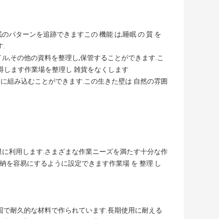
パターンを追跡できますこの 機能 は,睡眠 の 質 を
す.
イル,その他の資料を整理し,保管することができます.こ
取得します作業場を整理し 雑貨をなくします
スに組み込むことができます.この生きた壁は 自然の雰囲
限に利用します.さまざまな作業ニーズを満たす十分な作
納を容易にするように設定できます作業場 を 整理 し
固で耐久的な材料で作られています.長期使用に耐える