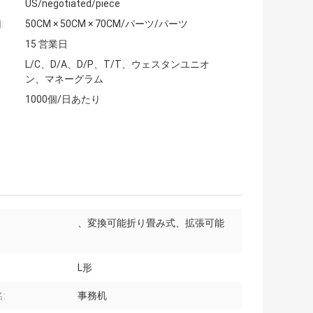
US/negotiated/piece
:
50CM × 50CM × 70CM/パーツ/パーツ
15 営業日
L/C、D/A、D/P、T/T、ウェスタンユニオ
ン、マネーグラム
1000個/日あたり
、変換可能折り畳み式、拡張可能
L形
:
事務机