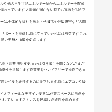
ネルや他の再生可能エネルギー源からエネルギーを貯蔵
備わっています.太陽光が届かない時でも電源を供給で
サーは,全体的な福祉を向上させ,疲労や呼吸障害などの問
とサポートを提供し,特に立っていた机には有益です.これ
良い姿勢と循環を促進します.
,高さ調整,照明変更,または引き出しを開くなど,さまざ
と効率性を追加します作業場をハンドフリーで操作できま
な湿度レベルを維持するのに役立ちます.特にエアコンや暖
バイオフィールなデザイン要素は,作業スペースに自然を
が 示さ れ て い ますストレスを軽減し 創造性を高めます