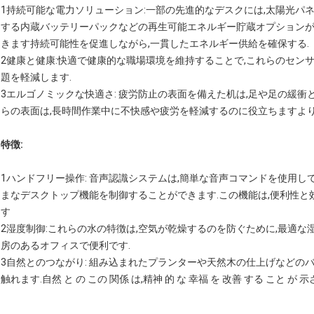
1持続可能な電力ソリューション:一部の先進的なデスクには,太陽光パ
する内蔵バッテリーパックなどの再生可能エネルギー貯蔵オプションが
きます持続可能性を促進しながら,一貫したエネルギー供給を確保する.
2健康と健康:快適で健康的な職場環境を維持することで,これらのセン
題を軽減します.
3エルゴノミックな快適さ: 疲労防止の表面を備えた机は,足や足の緩衝
らの表面は,長時間作業中に不快感や疲労を軽減するのに役立ちますより
特徴:
1ハンドフリー操作: 音声認識システムは,簡単な音声コマンドを使用して
まなデスクトップ機能を制御することができます.この機能は,便利性
す
2湿度制御:これらの水の特徴は,空気が乾燥するのを防ぐために,最適
房のあるオフィスで便利です.
3自然とのつながり: 組み込まれたプランターや天然木の仕上げなどの
触れます.自然 と の この 関係 は,精神 的 な 幸福 を 改善 する こと 