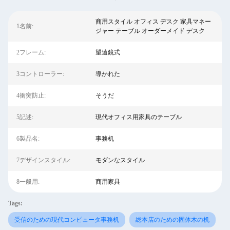
商用スタイル オフィス デスク 家具マネー
1名前:
ジャー テーブル オーダーメイド デスク
2フレーム:
望遠鏡式
3コントローラー:
導かれた
4衝突防止:
そうだ
5記述:
現代オフィス用家具のテーブル
6製品名:
事務机
7デザインスタイル:
モダンなスタイル
8一般用:
商用家具
Tags:
受信のための現代コンピュータ事務机
総本店のための固体木の机