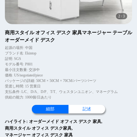
2
/
3
商用スタイル オフィス デスク 家具マネージャー テーブル
オーダーメイド デスク
起源の場所: 中国
ブランド名: Ekintop
証明: SGS
モデル番号: P801
最小注文数量: 交渉中
価格: US/negotiated/piece
パッケージの詳細: 50CM × 50CM × 70CM/パーツ/パーツ
受渡し時間: 15 営業日
支払条件: L/C、D/A、D/P、T/T、ウェスタンユニオン、マネーグラム
供給の能力: 1000個/日あたり
細部
記述
ハイライト:
オーダーメイド オフィス デスク 家具
,
商用スタイル オフィス デスク家具
,
マネージャー オフィス デスク 家具