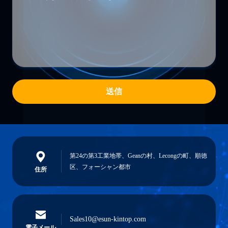
送信
第24の第3工業地帯、Geanの村、Lecongの町、順徳
区、フォーシャン都市
住所
Sales10@esun-kintop.com
電子メール