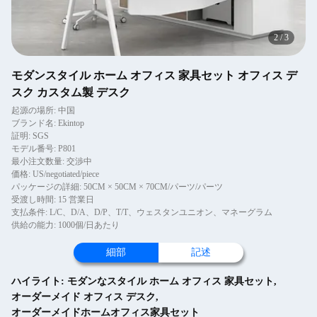
2
/
3
モダンスタイル ホーム オフィス 家具セット オフィス デ
スク カスタム製 デスク
起源の場所: 中国
ブランド名: Ekintop
証明: SGS
モデル番号: P801
最小注文数量: 交渉中
価格: US/negotiated/piece
パッケージの詳細: 50CM × 50CM × 70CM/パーツ/パーツ
受渡し時間: 15 営業日
支払条件: L/C、D/A、D/P、T/T、ウェスタンユニオン、マネーグラム
供給の能力: 1000個/日あたり
細部
記述
ハイライト:
モダンなスタイル ホーム オフィス 家具セット
,
オーダーメイド オフィス デスク
,
オーダーメイドホームオフィス家具セット