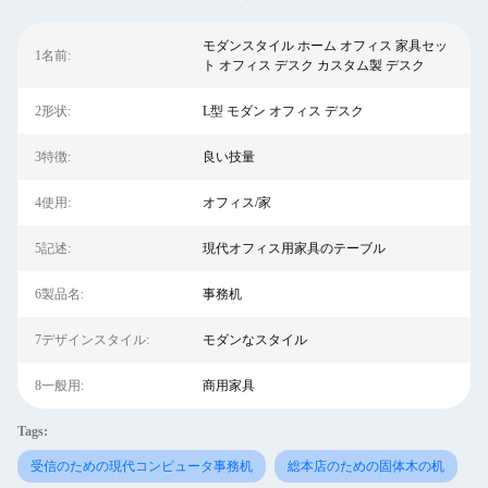
モダンスタイル ホーム オフィス 家具セッ
1名前:
ト オフィス デスク カスタム製 デスク
2形状:
L型 モダン オフィス デスク
3特徴:
良い技量
4使用:
オフィス/家
5記述:
現代オフィス用家具のテーブル
6製品名:
事務机
7デザインスタイル:
モダンなスタイル
8一般用:
商用家具
Tags:
受信のための現代コンピュータ事務机
総本店のための固体木の机