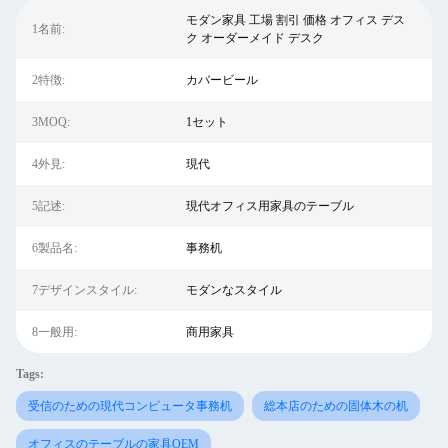
モダン家具 工場 割引 価格 オフィス デス
1名前:
ク オーダーメイド デスク
2特徴:
カバービール
3MOQ:
1セット
4外見:
現代
5記述:
現代オフィス用家具のテーブル
6製品名:
事務机
7デザインスタイル:
モダンなスタイル
8一般用:
商用家具
Tags:
受信のための現代コンピュータ事務机
総本店のための固体木の机
オフィスのテーブルの家具OEM