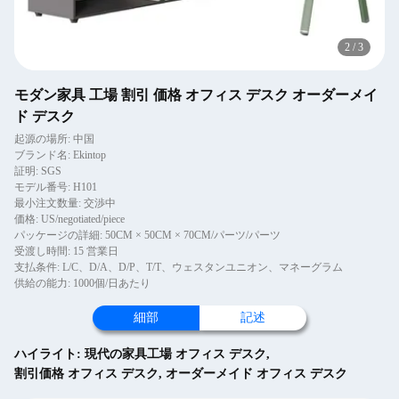
2
/
3
モダン家具 工場 割引 価格 オフィス デスク オーダーメイ
ド デスク
起源の場所: 中国
ブランド名: Ekintop
証明: SGS
モデル番号: H101
最小注文数量: 交渉中
価格: US/negotiated/piece
パッケージの詳細: 50CM × 50CM × 70CM/パーツ/パーツ
受渡し時間: 15 営業日
支払条件: L/C、D/A、D/P、T/T、ウェスタンユニオン、マネーグラム
供給の能力: 1000個/日あたり
細部
記述
ハイライト:
現代の家具工場 オフィス デスク
,
割引価格 オフィス デスク
,
オーダーメイド オフィス デスク