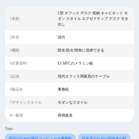
L型 オフィス デスク 収納 キャビネット モ
1名前:
ダン スタイル エグゼクティブ デスク 引き
出し
2外見:
現代
3機能:
防水/防火/簡単に清掃できる
4主要資料:
E1 MFCのメラミン板
5記述:
現代オフィス用家具のテーブル
6製品名:
事務机
7デザインスタイル:
モダンなスタイル
8一般用:
商用家具
Tags:
受信のための現代コンピュータ事務机
総本店のための固体木の机