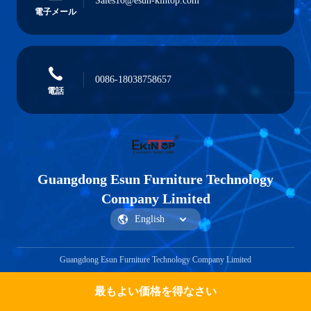
Sales10@esun-kintop.com
電子メール
0086-18038758657
電話
Guangdong Esun Furniture Technology
Company Limited
Guangdong Esun Furniture Technology Company Limited
最もよい価格を得なさい
見積もりを取得