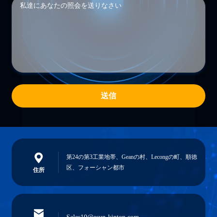
送信
第24の第3工業地帯、Geanの村、Lecongの町、順徳
区、フォーシャン都市
住所