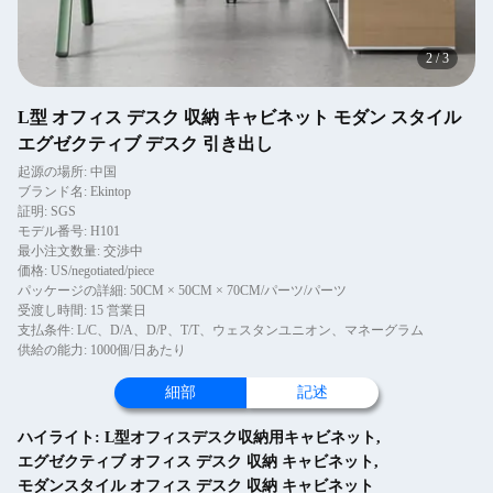
2
/
3
L型 オフィス デスク 収納 キャビネット モダン スタイル
エグゼクティブ デスク 引き出し
起源の場所: 中国
ブランド名: Ekintop
証明: SGS
モデル番号: H101
最小注文数量: 交渉中
価格: US/negotiated/piece
パッケージの詳細: 50CM × 50CM × 70CM/パーツ/パーツ
受渡し時間: 15 営業日
支払条件: L/C、D/A、D/P、T/T、ウェスタンユニオン、マネーグラム
供給の能力: 1000個/日あたり
細部
記述
ハイライト:
L型オフィスデスク収納用キャビネット
,
エグゼクティブ オフィス デスク 収納 キャビネット
,
モダンスタイル オフィス デスク 収納 キャビネット