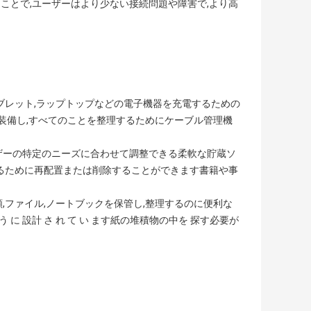
ることで,ユーザーはより少ない接続問題や障害で,より高
タブレット,ラップトップなどの電子機器を充電するための
を装備し,すべてのことを整理するためにケーブル管理機
ーザーの特定のニーズに合わせて調整できる柔軟な貯蔵ソ
するために再配置または削除することができます書籍や事
類,ファイル,ノートブックを保管し,整理するのに便利な
よう に 設計 さ れ て い ます紙の堆積物の中を 探す必要が