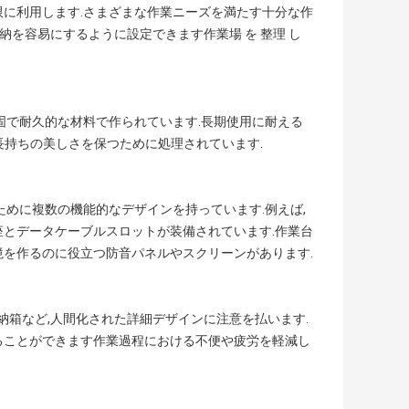
限に利用します.さまざまな作業ニーズを満たす十分な作
納を容易にするように設定できます作業場 を 整理 し
固で耐久的な材料で作られています.長期使用に耐える
,長持ちの美しさを保つために処理されています.
ために複数の機能的なデザインを持っています.例えば,
座とデータケーブルスロットが装備されています.作業台
境を作るのに役立つ防音パネルやスクリーンがあります.
納箱など,人間化された詳細デザインに注意を払います.
ることができます作業過程における不便や疲労を軽減し