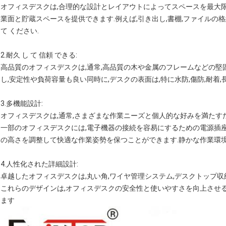
オフィスデスクは,合理的な設計とレイアウトによってスペースを最大
業面と貯蔵スペースを提供できます.例えば,引き出し,書棚,ファイルの格
て ください.
2.
耐久 し て 信頼 できる
:
高品質のオフィスデスクは,通常,高品質の木や金属のフレームなどの堅
し,安定性や負荷容量も良い同時に,デスクの表面は,特に水防,傷防,耐着
3.
多機能設計
:
オフィスデスクは,通常,さまざまな作業ニーズと個人的な好みを満たす
一部のオフィスデスクには,電子機器の接続を容易にするための電源插
の高さを調整して快適な作業姿勢を保つことができます.静かな作業環
4.
人性化された詳細設計
:
卓越したオフィスデスクは,丸い角,ワイヤ管理システム,デスクトップ収
これらのデザインは,オフィスデスクの安全性と使いやすさを向上させ
ます