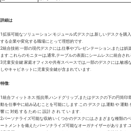
詳細は
1拡張可能なソリューション:モジュール式デスクは,新しいデスクを購
する企業や変化する職場にとって理想的です.
2統合技術:一部の現代デスクには,仕事やプレゼンテーション,または
ます.これらのモニターは,通常,テーブルの表面にシームレスに統合され
3児童安全鍵:家庭オフィスや共有スペースでは,一部のデスクには,敏
しやキャビネットに児童安全鍵が含まれています.
特徴:
1統合フィットネス:抵抗帯,ハンドグリップ,またはデスクの下の円筒
動を仕事中に組み込むことを可能にします.この デスク は,運動 や 運動 を 促
響 に 対処 する ため に 設計 さ れ て い ます.
2パーソナライズ可能な収納:いくつかのデスクには,さまざまな種類のペ
ートメントを備えたパーソナライズ可能なオーガナイザーがあります.ユ