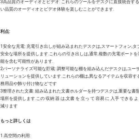
3高品質のオーディオとビデオ: これらのツールをデスクに直接統合す
い品質のオーディオとビデオ体験を楽しむことができます.
利点:
1安全な充電: 充電引き出しが組み込まれたデスクは,スマートフォン,
安全な場所を提供します.これらの引き出しは,通常,複数の充電ポート
能を含む可能性があります.
2パーソナライズ可能な貯蔵: 調整可能な棚を組み込んだデスクは,ユ
リューションを提供しています.これらの棚は,異なるアイテムを収容
務用品や飾り付け物などです
3整理された文書: 組み込まれた文書ホルダーを持つデスクは,重要な書
場所を提供します.この 収納 器 は,文書 を 立っ て 容易 に 入手 できる 
減ります
もっと詳しくは
1.
高空間の利用
: