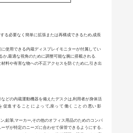
入する必要なく簡単に拡張または再構成できるため,成長
娯楽に使用できる内蔵ディスプレイモニターが付属してい
るか,最適な視角のために調整可能な腕に搭載される.
感な材料や有害な物への不正アクセスを防ぐために,引き出
印章などの内蔵運動機器を備えたデスクは,利用者が身体活
進 する こと に よっ て,座っ て 働く こと の 悪い 影
ン,鉛筆,マーカー,その他のオフィス用品のためのコンパ
ーザが特定のニーズに合わせて保管できるようにする..