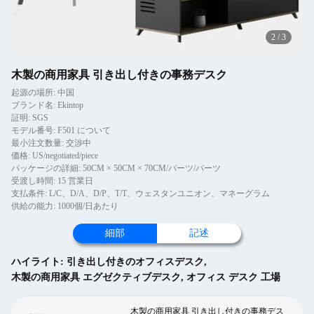
2
/
3
木製の商用家具 引き出し付きの事務デスク
起源の場所: 中国
ブランド名: Ekintop
証明: SGS
モデル番号: F501 について
最小注文数量: 交渉中
価格: US/negotiated/piece
パッケージの詳細: 50CM × 50CM × 70CM/パーツ/パーツ
受渡し時間: 15 営業日
支払条件: L/C、D/A、D/P、T/T、ウェスタンユニオン、マネーグラム
供給の能力: 1000個/日あたり
細部
記述
ハイライト:
引き出し付きのオフィスデスク
,
木製の商用家具 エグゼクティブデスク
,
オフィス デスク 工場
木製の商用家具 引き出し付きの事務デス