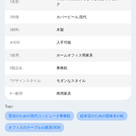
1名前:
ク
2特徴:
カバービール,現代
3材料:
木製
4OEM:
入手可能
5使用:
ホームオフィス用家具
6製品名:
事務机
7デザインスタイル:
モダンなスタイル
8一般用:
商用家具
Tags:
受信のための現代コンピュータ事務机
総本店のための固体木の机
オフィスのテーブルの家具OEM