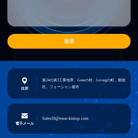
送信
第24の第3工業地帯、Geanの村、Lecongの町、順徳
区、フォーシャン都市
住所
Sales10@esun-kintop.com
電子メール