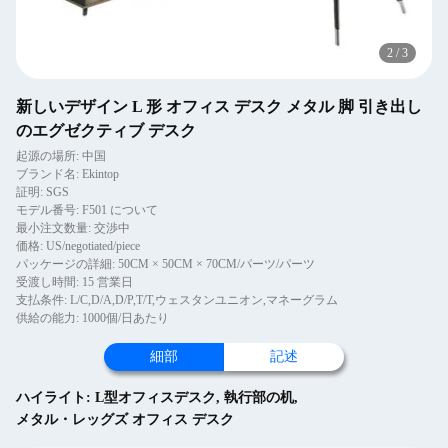
2
/
3
新しいデザイン L 形 オフィス デスク メタル 脚 引き出し
のエグゼクティブ デスク
起源の場所: 中国
ブランド名: Ekintop
証明: SGS
モデル番号: F501 について
最小注文数量: 交渉中
価格: US/negotiated/piece
パッケージの詳細: 50CM × 50CM × 70CM/パーツ/パーツ
受渡し時間: 15 営業日
支払条件: L/C,D/A,D/P,T/T,ウェスタンユニオン,マネーグラム
供給の能力: 1000個/日あたり
細部
記述
ハイライト:
L型オフィスデスク
,
執行部の机
,
メタル・レッグズ オフィス デスク