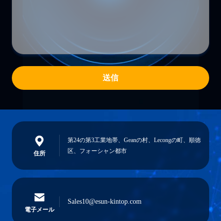
送信
第24の第3工業地帯、Geanの村、Lecongの町、順徳
区、フォーシャン都市
住所
Sales10@esun-kintop.com
電子メール