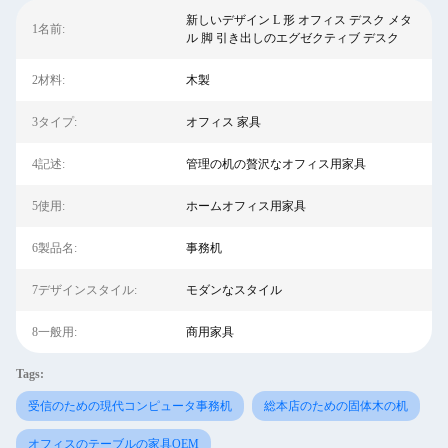
新しいデザイン L 形 オフィス デスク メタ
1名前:
ル 脚 引き出しのエグゼクティブ デスク
2材料:
木製
3タイプ:
オフィス 家具
4記述:
管理の机の贅沢なオフィス用家具
5使用:
ホームオフィス用家具
6製品名:
事務机
7デザインスタイル:
モダンなスタイル
8一般用:
商用家具
Tags:
受信のための現代コンピュータ事務机
総本店のための固体木の机
オフィスのテーブルの家具OEM