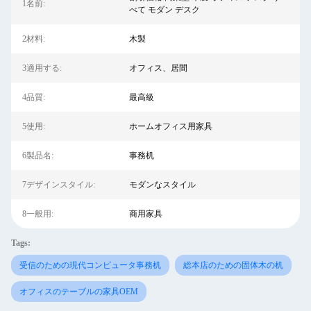
1名前:
べて モダン デスク
2材料:
木製
3適用する:
オフィス、居間
4品質:
最高級
5使用:
ホームオフィス用家具
6製品名:
事務机
7デザインスタイル:
モダンなスタイル
8一般用:
商用家具
Tags:
受信のための現代コンピュータ事務机
総本店のための固体木の机
オフィスのテーブルの家具OEM