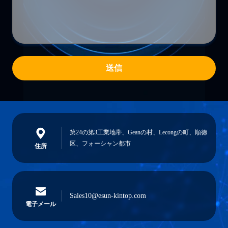
送信
第24の第3工業地帯、Geanの村、Lecongの町、順徳
区、フォーシャン都市
住所
Sales10@esun-kintop.com
電子メール