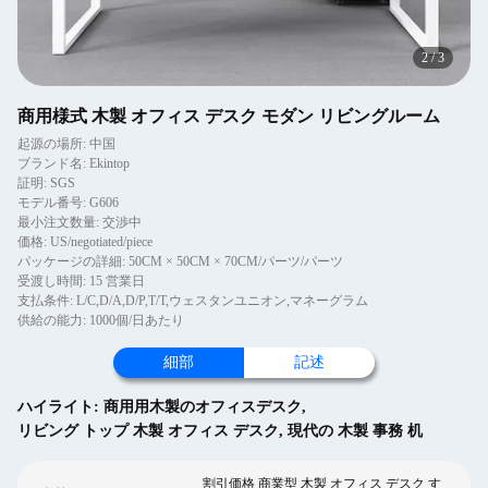
2
/
3
商用様式 木製 オフィス デスク モダン リビングルーム
起源の場所: 中国
ブランド名: Ekintop
証明: SGS
モデル番号: G606
最小注文数量: 交渉中
価格: US/negotiated/piece
パッケージの詳細: 50CM × 50CM × 70CM/パーツ/パーツ
受渡し時間: 15 営業日
支払条件: L/C,D/A,D/P,T/T,ウェスタンユニオン,マネーグラム
供給の能力: 1000個/日あたり
細部
記述
ハイライト:
商用用木製のオフィスデスク
,
リビング トップ 木製 オフィス デスク
,
現代の 木製 事務 机
割引価格 商業型 木製 オフィス デスク す