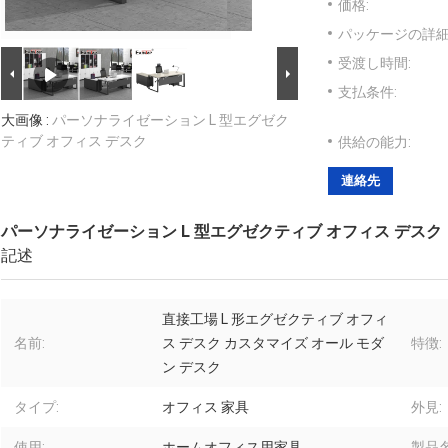
価格:
パッケージの詳細
受渡し時間:
支払条件:
大画像 :
パーソナライゼーション L 型エグゼク
ティブ オフィス デスク
供給の能力:
連絡先
パーソナライゼーション L 型エグゼクティブ オフィス デスク
記述
直接工場 L 形エグゼクティブ オフィ
名前:
ス デスク カスタマイズ オール モダ
特徴:
ン デスク
タイプ:
オフィス 家具
外見:
使用:
ホームオフィス用家具
製品名