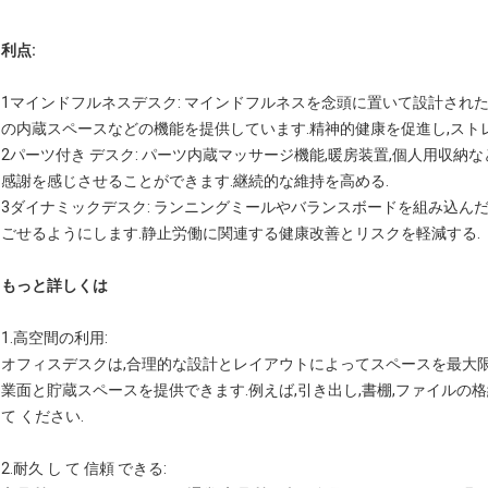
利点:
1マインドフルネスデスク: マインドフルネスを念頭に置いて設計された
の内蔵スペースなどの機能を提供しています.精神的健康を促進し,スト
2パーツ付き デスク: パーツ内蔵マッサージ機能,暖房装置,個人用収納
感謝を感じさせることができます.継続的な維持を高める.
3ダイナミックデスク: ランニングミールやバランスボードを組み込ん
ごせるようにします.静止労働に関連する健康改善とリスクを軽減する.
もっと詳しくは
1.
高空間の利用
:
オフィスデスクは,合理的な設計とレイアウトによってスペースを最大
業面と貯蔵スペースを提供できます.例えば,引き出し,書棚,ファイルの格
て ください.
2.
耐久 し て 信頼 できる
: