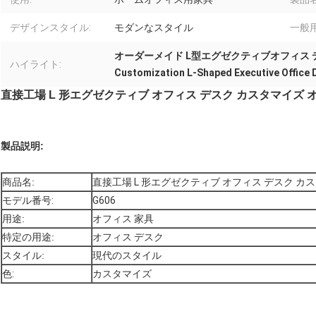
デザインスタイル:
モダンなスタイル
一般用
オーダーメイド L型エグゼクティブオフィス 
ハイライト:
Customization L-Shaped Executive Office 
直接工場 L 形エグゼクティブ オフィス デスク カスタマイズ 
製品説明:
商品名:
直接工場 L 形エグゼクティブ オフィス デスク カ
モデル番号:
G606
用途:
オフィス 家具
特定の用途:
オフィス デスク
スタイル:
現代のスタイル
色:
カスタマイズ