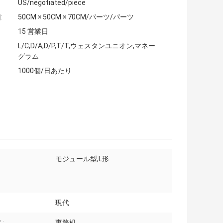
US/negotiated/piece
:
50CM × 50CM × 70CM/パーツ/パーツ
15 営業日
L/C,D/A,D/P,T/T,ウェスタンユニオン,マネー
グラム
1000個/日あたり
モジュール型,L形
現代
:
事務机