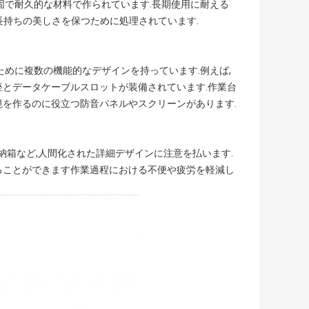
固で耐久的な材料で作られています.長期使用に耐える
,長持ちの美しさを保つために処理されています.
ために複数の機能的なデザインを持っています.例えば,
座とデータケーブルスロットが装備されています.作業台
境を作るのに役立つ防音パネルやスクリーンがあります.
納箱など,人間化された詳細デザインに注意を払います.
ることができます作業過程における不便や疲労を軽減し