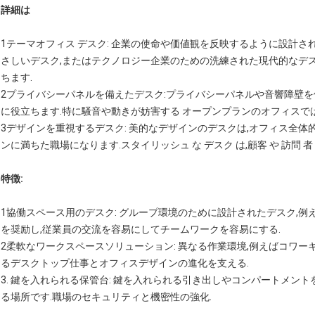
詳細は
1テーマオフィス デスク: 企業の使命や価値観を反映するように設計
さしいデスク,またはテクノロジー企業のための洗練された現代的なデ
ちます.
2プライバシーパネルを備えたデスク:プライバシーパネルや音響障壁を
に役立ちます.特に騒音や動きが妨害する オープンプランのオフィスでは
3デザインを重視するデスク: 美的なデザインのデスクは,オフィス全
ンに満ちた職場になります.スタイリッシュ な デスク は,顧客 や 訪問 者
特徴:
1協働スペース用のデスク: グループ環境のために設計されたデスク,
を奨励し,従業員の交流を容易にしてチームワークを容易にする.
2柔軟なワークスペースソリューション: 異なる作業環境,例えばコワ
るデスクトップ仕事とオフィスデザインの進化を支える.
3. 鍵を入れられる保管台: 鍵を入れられる引き出しやコンパートメン
る場所です.職場のセキュリティと機密性の強化.