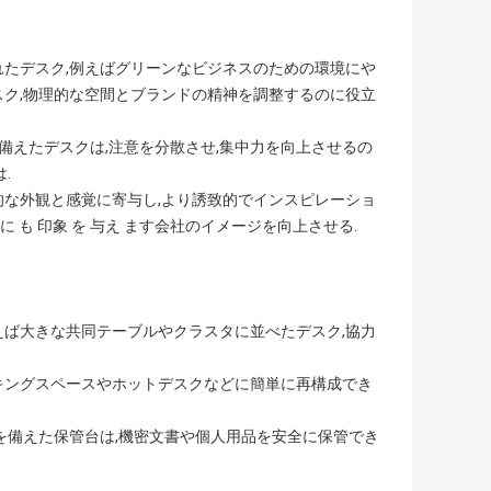
されたデスク,例えばグリーンなビジネスのための環境にや
スク,物理的な空間とブランドの精神を調整するのに役立
備えたデスクは,注意を分散させ,集中力を向上させるの
.
体的な外観と感覚に寄与し,より誘致的でインスピレーショ
 に も 印象 を 与え ます会社のイメージを向上させる.
例えば大きな共同テーブルやクラスタに並べたデスク,協力
ーキングスペースやホットデスクなどに簡単に再構成でき
トを備えた保管台は,機密文書や個人用品を安全に保管でき