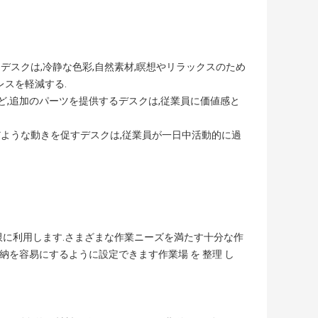
デスクは,冷静な色彩,自然素材,瞑想やリラックスのため
レスを軽減する.
など,追加のパーツを提供するデスクは,従業員に価値感と
だような動きを促すデスクは,従業員が一日中活動的に過
限に利用します.さまざまな作業ニーズを満たす十分な作
納を容易にするように設定できます作業場 を 整理 し