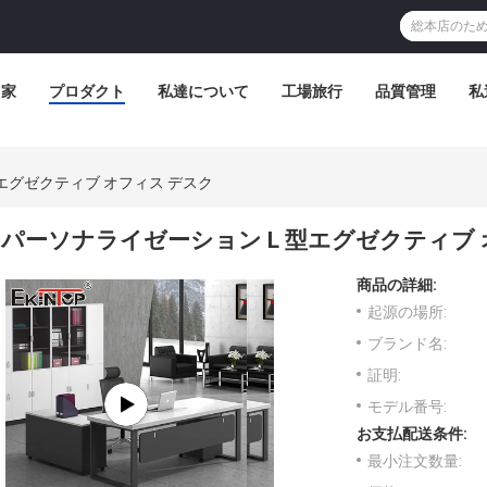
家
プロダクト
私達について
工場旅行
品質管理
私
エグゼクティブ オフィス デスク
パーソナライゼーション L 型エグゼクティブ 
商品の詳細:
起源の場所:
ブランド名:
証明:
モデル番号:
お支払配送条件:
最小注文数量: