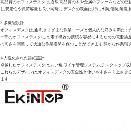
高品質のオフィスデスクは,通常,高品質の木や金属のフレームなどの堅
し,安定性や負荷容量も良い同時に,デスクの表面は,特に水防,傷防,耐着
3.
多機能設計
:
オフィスデスクは,通常,さまざまな作業ニーズと個人的な好みを満たす
一部のオフィスデスクには,電子機器の接続を容易にするための電源插
の高さを調整して快適な作業姿勢を保つことができます.静かな作業環
4.
人性化された詳細設計
:
卓越したオフィスデスクは,丸い角,ワイヤ管理システム,デスクトップ収
これらのデザインは,オフィスデスクの安全性と使いやすさを向上させ
ます