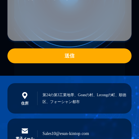
送信
第24の第3工業地帯、Geanの村、Lecongの町、順徳
区、フォーシャン都市
住所
Sales10@esun-kintop.com
電子メール