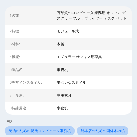
高品質のコンピュータ 業務用 オフィス デ
1名前:
スク テーブル サプライヤー デスク セット
2特徴:
モジュール式
3材料:
木製
4機能:
モジュラー オフィス用家具
5製品名:
事務机
6デザインスタイル:
モダンなスタイル
7一般用:
商用家具
8特殊用途:
事務机
Tags:
受信のための現代コンピュータ事務机
総本店のための固体木の机