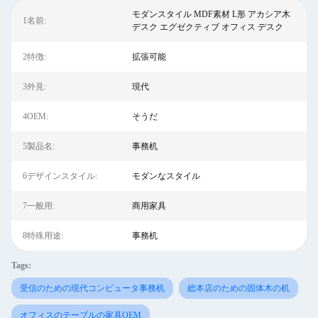
モダンスタイル MDF素材 L形 アカシア木
1名前:
デスク エグゼクティブ オフィス デスク
2特徴:
拡張可能
3外見:
現代
4OEM:
そうだ
5製品名:
事務机
6デザインスタイル:
モダンなスタイル
7一般用:
商用家具
8特殊用途:
事務机
Tags:
受信のための現代コンピュータ事務机
総本店のための固体木の机
オフィスのテーブルの家具OEM