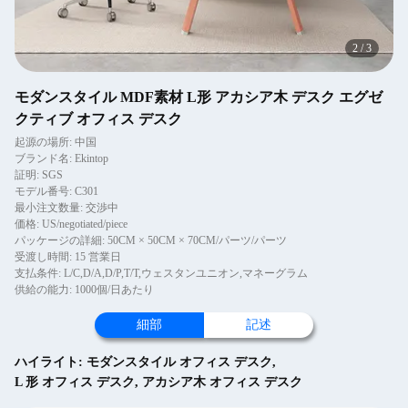
2
/
3
モダンスタイル MDF素材 L形 アカシア木 デスク エグゼ
クティブ オフィス デスク
起源の場所: 中国
ブランド名: Ekintop
証明: SGS
モデル番号: C301
最小注文数量: 交渉中
価格: US/negotiated/piece
パッケージの詳細: 50CM × 50CM × 70CM/パーツ/パーツ
受渡し時間: 15 営業日
支払条件: L/C,D/A,D/P,T/T,ウェスタンユニオン,マネーグラム
供給の能力: 1000個/日あたり
細部
記述
ハイライト:
モダンスタイル オフィス デスク
,
L 形 オフィス デスク
,
アカシア木 オフィス デスク