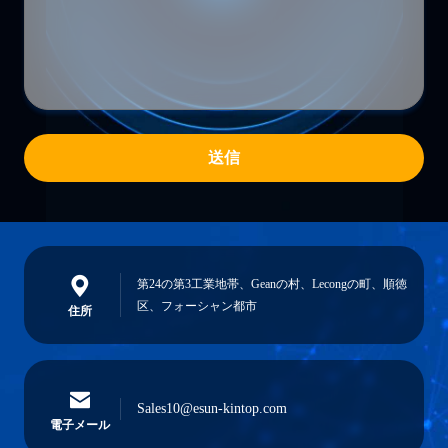
送信
第24の第3工業地帯、Geanの村、Lecongの町、順徳
区、フォーシャン都市
住所
Sales10@esun-kintop.com
電子メール