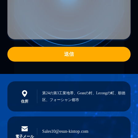
送信
第24の第3工業地帯、Geanの村、Lecongの町、順徳
区、フォーシャン都市
住所
Sales10@esun-kintop.com
電子メール