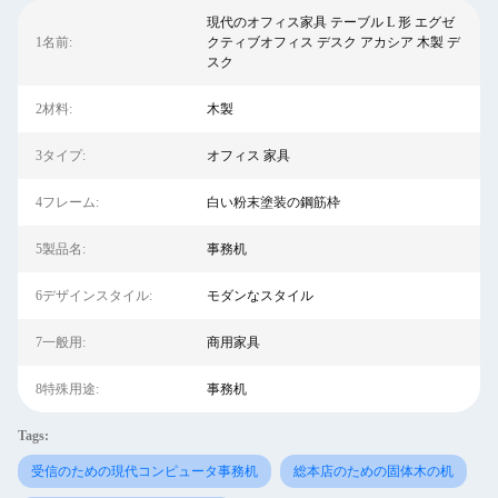
現代のオフィス家具 テーブル L 形 エグゼ
1名前:
クティブオフィス デスク アカシア 木製 デ
スク
2材料:
木製
3タイプ:
オフィス 家具
4フレーム:
白い粉末塗装の鋼筋枠
5製品名:
事務机
6デザインスタイル:
モダンなスタイル
7一般用:
商用家具
8特殊用途:
事務机
Tags:
受信のための現代コンピュータ事務机
総本店のための固体木の机