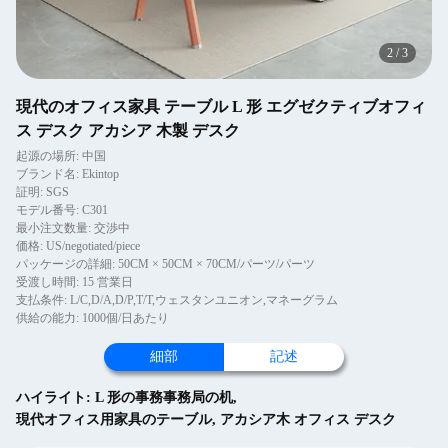
2
/
3
現代のオフィス家具 テーブル L 形 エグゼクティブオフィ
ス デスク アカシア 木製 デスク
起源の場所: 中国
ブランド名: Ekintop
証明: SGS
モデル番号: C301
最小注文数量: 交渉中
価格: US/negotiated/piece
パッケージの詳細: 50CM × 50CM × 70CM/パーツ/パーツ
受渡し時間: 15 営業日
支払条件: L/C,D/A,D/P,T/T,ウェスタンユニオン,マネーグラム
供給の能力: 1000個/日あたり
細部
記述
ハイライト:
L 形の事務事務局の机
,
現代オフィス用家具のテーブル
,
アカシア木 オフィス デスク