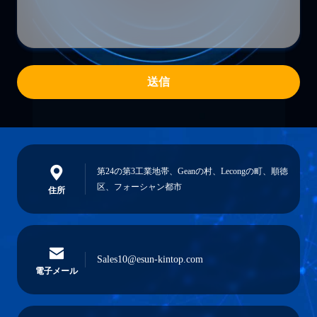
送信
第24の第3工業地帯、Geanの村、Lecongの町、順徳
区、フォーシャン都市
住所
Sales10@esun-kintop.com
電子メール