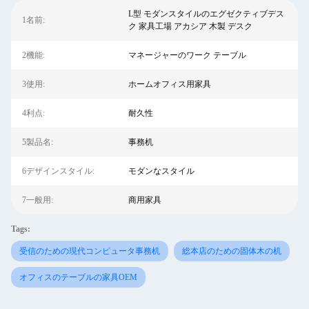
L型 モダンスタイルのエグゼクティブデス
1名前:
ク 家具工場 アカシア 木製 デスク
2機能:
マネージャーのワーク テーブル
3使用:
ホームオフィス用家具
4利点:
耐久性
5製品名:
事務机
6デザインスタイル:
モダンなスタイル
7一般用:
商用家具
Tags:
受信のための現代コンピュータ事務机
総本店のための固体木の机
オフィスのテーブルの家具OEM