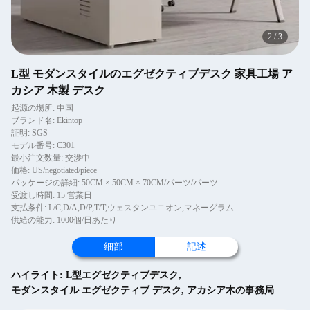
2
/
3
L型 モダンスタイルのエグゼクティブデスク 家具工場 ア
カシア 木製 デスク
起源の場所: 中国
ブランド名: Ekintop
証明: SGS
モデル番号: C301
最小注文数量: 交渉中
価格: US/negotiated/piece
パッケージの詳細: 50CM × 50CM × 70CM/パーツ/パーツ
受渡し時間: 15 営業日
支払条件: L/C,D/A,D/P,T/T,ウェスタンユニオン,マネーグラム
供給の能力: 1000個/日あたり
細部
記述
ハイライト:
L型エグゼクティブデスク
,
モダンスタイル エグゼクティブ デスク
,
アカシア木の事務局