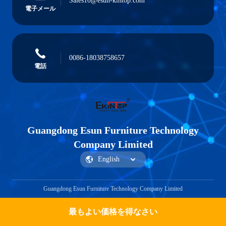
Sales10@esun-kintop.com
電子メール
0086-18038758657
電話
Guangdong Esun Furniture Technology
Company Limited
Guangdong Esun Furniture Technology Company Limited
最もよい価格を得なさい
見積もりを取得