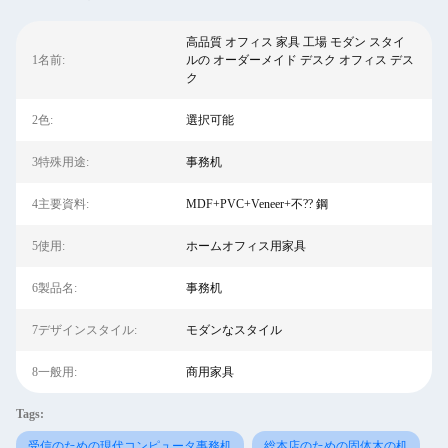
高品質 オフィス 家具 工場 モダン スタイ
1名前:
ルの オーダーメイド デスク オフィス デス
ク
2色:
選択可能
3特殊用途:
事務机
4主要資料:
MDF+PVC+Veneer+不?? 鋼
5使用:
ホームオフィス用家具
6製品名:
事務机
7デザインスタイル:
モダンなスタイル
8一般用:
商用家具
Tags:
受信のための現代コンピュータ事務机
総本店のための固体木の机