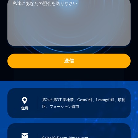
送信
第24の第3工業地帯、Geanの村、Lecongの町、順徳
区、フォーシャン都市
住所