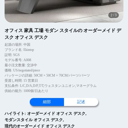
2
/
3
オフィス 家具 工場 モダン スタイルの オーダーメイド デ
スク オフィス デスク
起源の場所: 中国
ブランド名: Ekintop
証明: SGS
モデル番号: A008
最小注文数量: 交渉中
価格: US/negotiated/piece
パッケージの詳細: 50CM × 50CM × 70CM/パーツ/パーツ
受渡し時間: 15 営業日
支払条件: L/C,D/A,D/P,T/T,ウェスタンユニオン,マネーグラム
供給の能力: 1000個/日あたり
細部
記述
ハイライト:
オーダーメイド オフィス デスク
,
モダンスタイル オフィス デスク
,
現代のオーダーメイド オフィス デスク