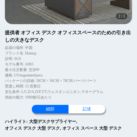
2
/
3
提供者 オフィス デスク オフィススペースのための引き出
しの大きなデスク
起源の場所: 中国
ブランド名: Ekintop
証明: SGS
モデル番号: A003
最小注文数量: 交渉中
価格: US/negotiated/piece
パッケージの詳細: 50CM × 50CM × 70CM/パーツ/パーツ
受渡し時間: 15 営業日
支払条件: L/C,D/A,D/P,T/T,ウェスタンユニオン,マネーグラム
供給の能力: 1000個/日あたり
細部
記述
ハイライト:
大型デスクサプライヤー
,
オフィス デスク 大型 デスク
,
オフィス スペース 大型 デスク