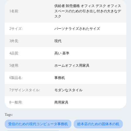
供給者 卸売価格 オフィス デスク オフィス
1名前:
スペースのための引き出し付きの大きなデ
スク
2サイズ:
パーソナライズされたサイズ
3外見:
現代
4品質:
高い 基準
5使用:
ホームオフィス用家具
6製品名:
事務机
7デザインスタイル:
モダンなスタイル
8一般用:
商用家具
Tags:
受信のための現代コンピュータ事務机
総本店のための固体木の机