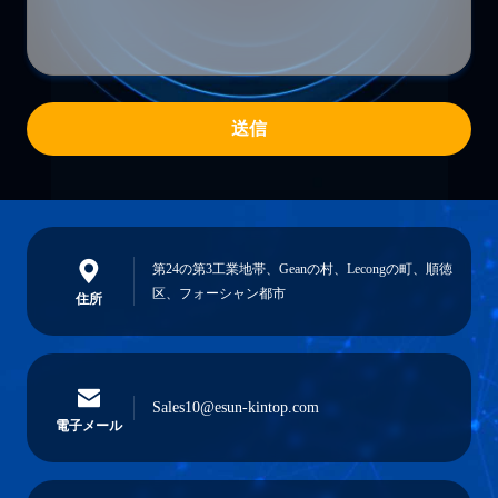
送信
第24の第3工業地帯、Geanの村、Lecongの町、順徳
区、フォーシャン都市
住所
Sales10@esun-kintop.com
電子メール