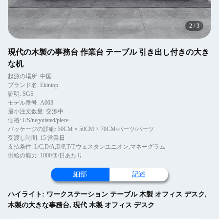
2
/
3
現代の木製の事務台 作業台 テーブル 引き出し付きの大き
な机
起源の場所: 中国
ブランド名: Ekintop
証明: SGS
モデル番号: A003
最小注文数量: 交渉中
価格: US/negotiated/piece
パッケージの詳細: 50CM × 50CM × 70CM/パーツ/パーツ
受渡し時間: 15 営業日
支払条件: L/C,D/A,D/P,T/T,ウェスタンユニオン,マネーグラム
供給の能力: 1000個/日あたり
細部
記述
ハイライト:
ワークステーション テーブル 木製 オフィス デスク
,
木製の大きな事務台
,
現代 木製 オフィス デスク