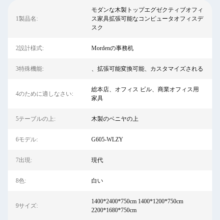
モダンな木製トップエグゼクティブオフィ
1製品名:
ス家具拡張可能なコンピュータオフィスデ
スク
2設計様式:
Mordenの事務机
3特殊機能:
、拡張可能変換可能、カスタマイズされる
総本店、オフィス ビル、商業オフィス用
4のために適しなさい:
家具
5テーブルの上:
木製のベニヤの上
6モデル:
G605-WLZY
7出現:
現代
8色:
白い
1400*2400*750cm 1400*1200*750cm
9サイズ:
2200*1680*750cm