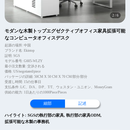
2
/
6
モダンな木製トップエグゼクティブオフィス家具拡張可能
なコンピュータオフィスデスク
起源の場所: 中国
ブランド名: Ekintop
証明: SGS
モデル番号: G605-WLZY
最小注文数量: 交渉される
価格: US/negotiated/piece
パッケージの詳細: 50CM X 50 CM X 70 CM/部分/部分
受渡し時間: 15の仕事日
支払条件: L/C、D/A、D/P、T/T、ウェスタン・ユニオン、MoneyGram
供給の能力: 1日あたりの1000Piece/Pieces
細部
記述
ハイライト:
SGSの執行部の家具
,
執行部の家具ODM
,
拡張可能な木製の事務机