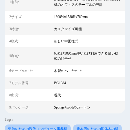
1名前:
机のオフィスのテーブルの設計
2サイズ:
1600Wx1580Hx760mm
3特徴:
カスタマイズ可能
4様式:
新しい中国様式
60及び30のmm厚い及び利用できる薄い様
5利点:
式の組合せ
6テーブルの上:
木製のベニヤの上
7モデル番号:
BG1084
8出現:
現代
9パッケージ:
Sponge+solidのカートン
Tags:
受信のための現代コンピュータ事務机
総本店のための固体木の机