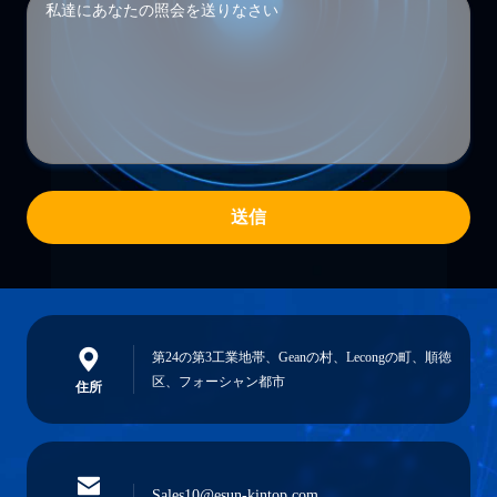
送信
第24の第3工業地帯、Geanの村、Lecongの町、順徳
区、フォーシャン都市
住所
Sales10@esun-kintop.com