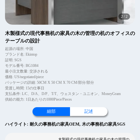
2
/
2
木製様式の現代事務机の家具の木の管理の机のオフィスの
テーブルの設計
起源の場所: 中国
ブランド名: Ekintop
証明: SGS
モデル番号: BG1084
最小注文数量: 交渉される
価格: US/negotiated/piece
パッケージの詳細: 50CM X 50 CM X 70 CM/部分/部分
受渡し時間: 15の仕事日
支払条件: L/C、D/A、D/P、T/T、ウェスタン・ユニオン、MoneyGram
供給の能力: 1日あたりの1000Piece/Pieces
細部
記述
ハイライト:
耐久の事務机の家具OEM
,
木の事務机の家具SGS
木製様式の現代事務机の家具の木の管理の