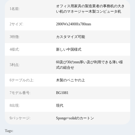
オフィス用家具の製造業者の事務机の大き
1名前:
い机のマネージャー木製コンピュータ机
2サイズ:
2800Wx2400Hx780mm
3特徴:
カスタマイズ可能
4様式:
新しい中国様式
60及び30のmm厚い及び利用できる薄い様
5利点:
式の組合せ
6テーブルの上:
木製のベニヤの上
7モデル番号:
BG1081
8出現:
現代
9パッケージ:
Sponge+solidのカートン
Tags: