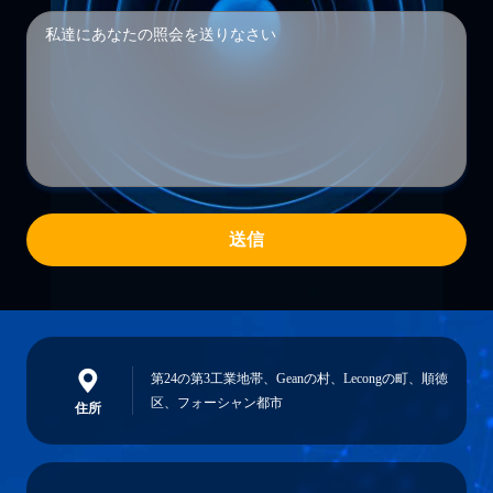
送信
第24の第3工業地帯、Geanの村、Lecongの町、順徳
区、フォーシャン都市
住所