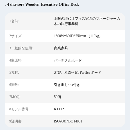
,
4 drawers Wooden Executive Office Desk
上限の現代オフィス家具のマネージャーの
1名前:
木の執行事務机
2サイズ:
1600W*800D*750mm （110kg）
3一般的な使用:
商業家具
4主原料:
パーチクルボード
5素材:
木製、MDF+ E1 Partilce ボード
6関数:
引き出し4つ付き
7MOQ:
50個
8モデル番号:
KT112
9証明書:
ISO9001/ISO14001