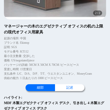
2
/
2
マネージャーの木のエグゼクティブ オフィスの机の上限
の現代オフィス用家具
起源の場所: 中国
ブランド名: Ekintop
証明: SGS
モデル番号: KT112
最小注文数量: 交渉した
価格: US/negotiated/piece
パッケージの詳細: 50CM X 50CM X 70CM /ピース/ピース
受渡し時間: 15営業日
支払条件: L/C、D/A、D/P、T/T、ウエスタンユニオン、MoneyGram
供給の能力: 1 日あたりの 1000 ピース/ピース
細部
記述
ハイライト:
MDF 木製エグゼクティブ オフィス デスク、引き出し 4 木製エグ
ゼクティブ オフィス デスク