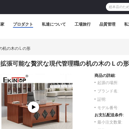
家
プロダクト
私達について
工場旅行
品質管理
私
机の木の L の形
拡張可能な贅沢な現代管理職の机の木の L の形
商品の詳細:
起源の場所:
ブランド名:
証明:
モデル番号:
お支払配送条件:
最小注文数量: