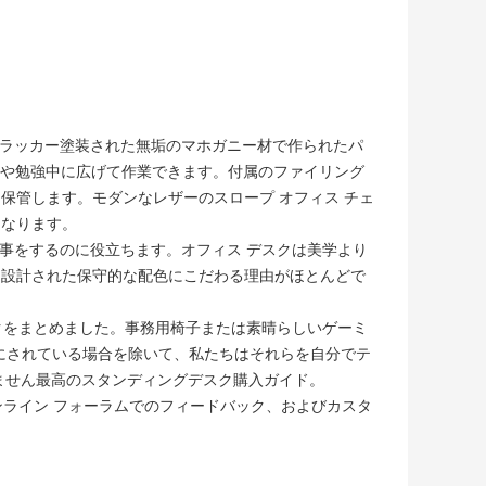
でラッカー塗装された無垢のマホガニー材で作られたパ
仕事や勉強中に広げて作業できます。付属のファイリング
保管します。モダンなレザーのスロープ オフィス チェ
になります。
仕事をするのに役立ちます。オフィス デスクは美学より
に設計された保守的な配色にこだわる理由がほとんどで
クをまとめました。
事務用椅子
または素晴らしい
ゲーミ
が明らかにされている場合を除いて、私たちはそれらを自分でテ
ません
最高のスタンディングデスク
購入ガイド。
ンライン フォーラムでのフィードバック、およびカスタ