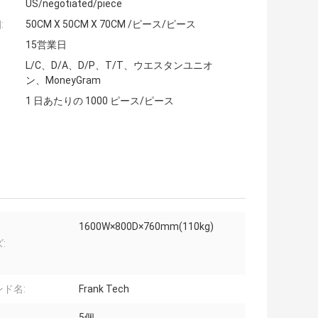
US/negotiated/piece
:
50CM X 50CM X 70CM /ピース/ピース
15営業日
L/C、D/A、D/P、T/T、ウエスタンユニオ
ン、MoneyGram
1 日あたりの 1000 ピース/ピース
1600W×800D×760mm(110kg)
:
ド名:
Frank Tech
5個