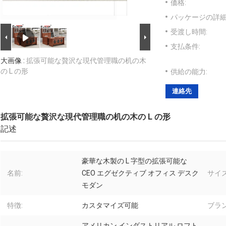
価格:
パッケージの詳細
受渡し時間:
支払条件:
大画像 :
拡張可能な贅沢な現代管理職の机の木
の L の形
供給の能力:
連絡先
拡張可能な贅沢な現代管理職の机の木の L の形
記述
豪華な木製の L 字型の拡張可能な
名前:
CEO エグゼクティブ オフィス デスク
サイズ
モダン
特徴:
カスタマイズ可能
ブラン
アメリカン インダストリアル ロフト