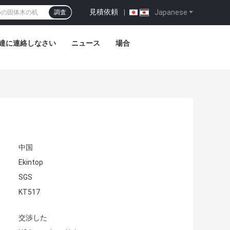
見積依頼
|
Japanese
調査
達に連絡しなさい
ニュース
場合
中国
Ekintop
SGS
KT517
交渉した