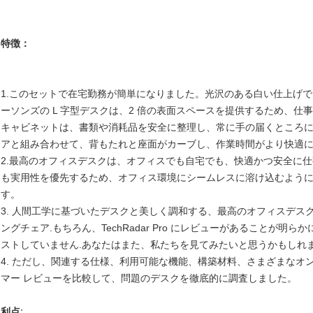
特徴：
1.このセットで在宅勤務が簡単になりました。光沢のある白い仕上げ
ーソンズの L 字型デスクは、2 倍の表面スペースを提供するため、
キャビネットは、書類や消耗品を安全に整理し、常に手の届くところに
アと組み合わせて、背もたれと座面がカーブし、作業時間がより快適
2.最高のオフィスデスクは、オフィスでも自宅でも、快適かつ安全に
も実用性を優先するため、オフィス環境にシームレスに溶け込むよう
す。
3. 人間工学に基づいたデスクと美しく調和する、最高のオフィスデス
ングチェア
.もちろん、TechRadar Pro にレビューがあること
ストしていません.あなたはまた、私たちを見てみたいと思うかもしれ
4. ただし、関連する仕様、利用可能な機能、構築材料、さまざまなオ
マー レビューを比較して、問題のデスクを徹底的に調査しました。
利点: