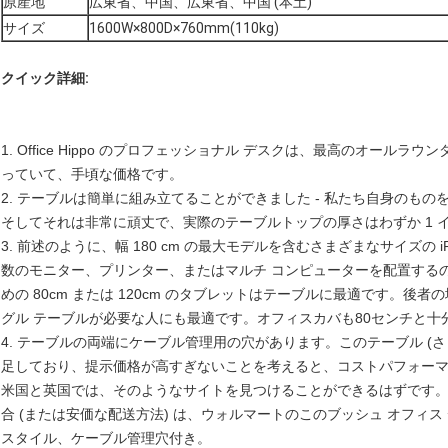
原産地
広東省、中国、広東省、中国 (本土)
サイズ
1600W×800D×760mm(110kg)
クイック詳細:
1. Office Hippo のプロフェッショナル デスクは、最高のオー
っていて、手頃な価格です。
2. テーブルは簡単に組み立てることができました - 私たち自身のも
そしてそれは非常に頑丈で、実際のテーブルトップの厚さはわずか 1 
3. 前述のように、幅 180 cm の最大モデルを含むさまざまなサイズの
数のモニター、プリンター、またはマルチ コンピューターを配置するの
めの 80cm または 120cm のタブレットはテーブルに最適です。
グル テーブルが必要な人にも最適です。オフィスカバも80センチと十
4. テーブルの両端にケーブル管理用の穴があります。このテーブル (
足しており、提示価格が高すぎないことを考えると、コストパフォー
米国と英国では、そのようなサイトを見つけることができるはずです
合 (または安価な配送方法) は、ウォルマートのこのブッシュ オフィス デ
スタイル、ケーブル管理穴付き。