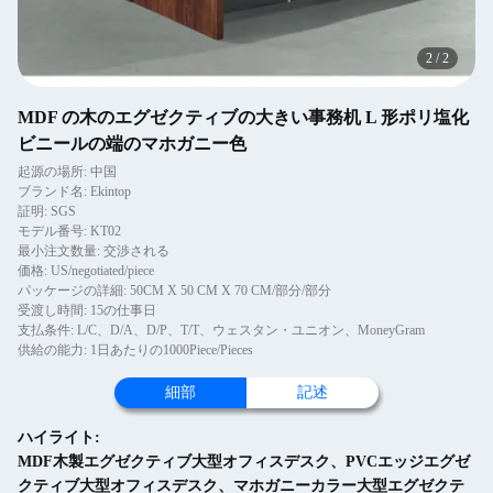
2
/
2
MDF の木のエグゼクティブの大きい事務机 L 形ポリ塩化
ビニールの端のマホガニー色
起源の場所: 中国
ブランド名: Ekintop
証明: SGS
モデル番号: KT02
最小注文数量: 交渉される
価格: US/negotiated/piece
パッケージの詳細: 50CM X 50 CM X 70 CM/部分/部分
受渡し時間: 15の仕事日
支払条件: L/C、D/A、D/P、T/T、ウェスタン・ユニオン、MoneyGram
供給の能力: 1日あたりの1000Piece/Pieces
細部
記述
ハイライト:
MDF木製エグゼクティブ大型オフィスデスク、PVCエッジエグゼ
クティブ大型オフィスデスク、マホガニーカラー大型エグゼクテ