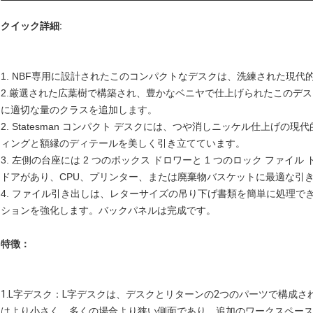
クイック詳細:
1. NBF専用に設計されたこのコンパクトなデスクは、洗練された現
2.厳選された広葉樹で構築され、豊かなベニヤで仕上げられたこのデ
に適切な量のクラスを追加します。
2. Statesman コンパクト デスクには、つや消しニッケル仕上げ
ィングと額縁のディテールを美しく引き立てています。
3. 左側の台座には 2 つのボックス ドロワーと 1 つのロック ファ
ドアがあり、CPU、プリンター、または廃棄物バスケットに最適な引
4. ファイル引き出しは、レターサイズの吊り下げ書類を簡単に処理
ションを強化します。バックパネルは完成です。
特徴：
1.
L字デスク：L字デスクは、デスクとリターンの2つのパーツで構成さ
はより小さく、多くの場合より狭い側面であり、追加のワークスペー