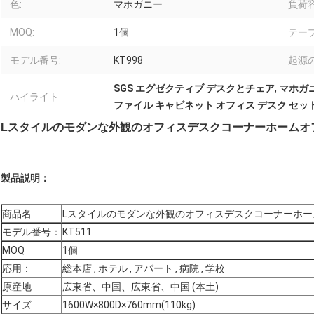
色:
マホガニー
負荷容
MOQ:
1個
テー
モデル番号:
KT998
起源の
SGS エグゼクティブ デスクとチェア
,
マホガ
ハイライト:
ファイル キャビネット オフィス デスク セッ
Lスタイルのモダンな外観のオフィスデスクコーナーホームオ
製品説明：
商品名
Lスタイルのモダンな外観のオフィスデスクコーナーホー
モデル番号：
KT511
MOQ
1個
応用：
総本店 , ホテル , アパート , 病院 , 学校
原産地
広東省、中国、広東省、中国 (本土)
サイズ
1600W×800D×760mm(110kg)