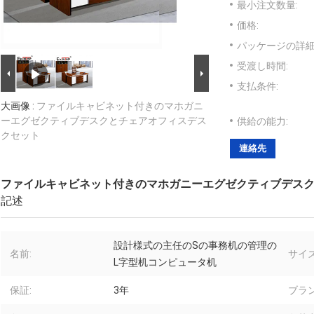
最小注文数量:
価格:
パッケージの詳細
受渡し時間:
支払条件:
大画像 :
ファイルキャビネット付きのマホガニ
ーエグゼクティブデスクとチェアオフィスデス
供給の能力:
クセット
連絡先
ファイルキャビネット付きのマホガニーエグゼクティブデス
記述
設計様式の主任のSの事務机の管理の
名前:
サイズ
L字型机コンピュータ机
保証:
3年
ブラン