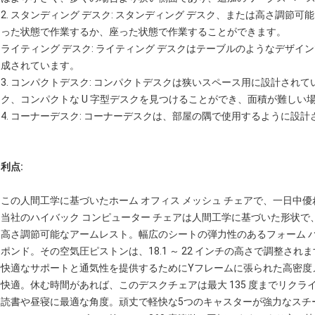
2. スタンディング デスク: スタンディング デスク、または高さ調節
った状態で作業するか、座った状態で作業することができます。
ライティング デスク: ライティング デスクはテーブルのようなデザ
成されています。
3. コンパクトデスク: コンパクトデスクは狭いスペース用に設計されて
ク、コンパクトな U 字型デスクを見つけることができ、面積が難しい
4. コーナーデスク: コーナーデスクは、部屋の隅で使用するように設
利点:
この人間工学に基づいたホーム オフィス メッシュ チェアで、一日中
当社のハイバック コンピューター チェアは人間工学に基づいた形状で
高さ調節可能なアームレスト。幅広のシートの弾力性のあるフォーム パッ
ポンド。その空気圧ピストンは、18.1 ～ 22 インチの高さで調整され
快適なサポートと通気性を提供するためにYフレームに張られた高密度
快適。休む時間があれば、このデスクチェアは最大 135 度までリクラ
読書や昼寝に最適な角度。頑丈で軽快な5つのキャスターが強力なスチ