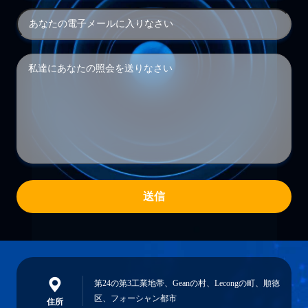
送信
第24の第3工業地帯、Geanの村、Lecongの町、順徳
区、フォーシャン都市
住所