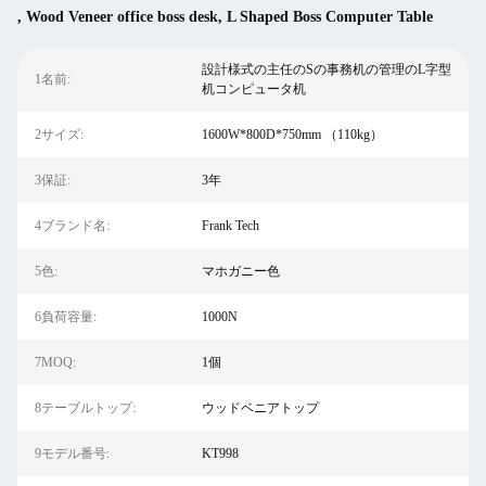
,
Wood Veneer office boss desk
,
L Shaped Boss Computer Table
設計様式の主任のSの事務机の管理のL字型
1名前:
机コンピュータ机
2サイズ:
1600W*800D*750mm （110kg）
3保証:
3年
4ブランド名:
Frank Tech
5色:
マホガニー色
6負荷容量:
1000N
7MOQ:
1個
8テーブルトップ:
ウッドベニアトップ
9モデル番号:
KT998