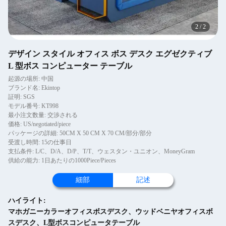
2
/
2
デザイン スタイル オフィス ボス デスク エグゼクティブ
L 型ボス コンピューター テーブル
起源の場所: 中国
ブランド名: Ekintop
証明: SGS
モデル番号: KT998
最小注文数量: 交渉される
価格: US/negotiated/piece
パッケージの詳細: 50CM X 50 CM X 70 CM/部分/部分
受渡し時間: 15の仕事日
支払条件: L/C、D/A、D/P、T/T、ウェスタン・ユニオン、MoneyGram
供給の能力: 1日あたりの1000Piece/Pieces
細部
記述
ハイライト:
マホガニーカラーオフィスボスデスク、ウッドベニヤオフィスボ
スデスク、L型ボスコンピュータテーブル