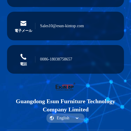
Sales10@esun-kintop.com
電子メール
0086-18038758657
電話
Guangdong Esun Furniture Technology
Company Limited